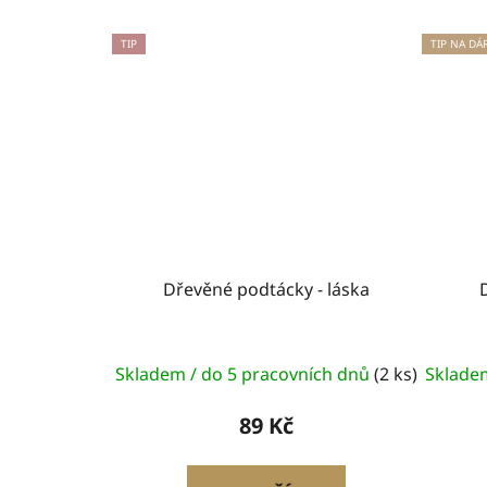
TIP
TIP NA DÁ
Dřevěné podtácky - láska
Skladem / do 5 pracovních dnů
(2 ks)
Sklade
89 Kč