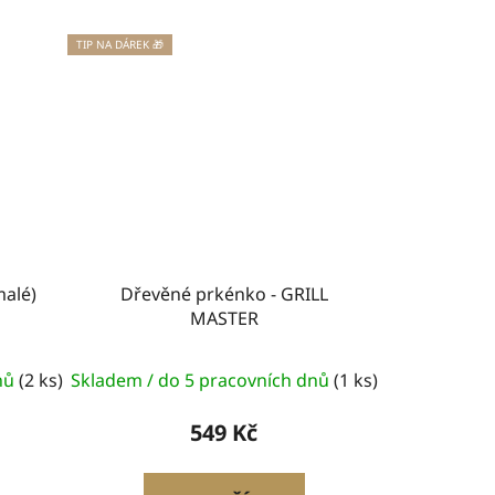
TIP NA DÁREK 🎁
malé)
Dřevěné prkénko - GRILL
MASTER
dnů
(2 ks)
Skladem / do 5 pracovních dnů
(1 ks)
549 Kč