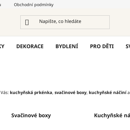
u
Obchodní podmínky
Podmínky ochrany osobních úda
KY
DEKORACE
BYDLENÍ
PRO DĚTI
S
 Vás:
kuchyňská prkénka
,
svačinové boxy
,
kuchyňské náčiní
Svačinové boxy
Kuchyňské ná