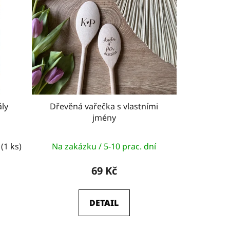
r
o
d
u
k
t
ů
ály
Dřevěná vařečka s vlastními
jmény
í
(1 ks)
Na zakázku / 5-10 prac. dní
69 Kč
DETAIL