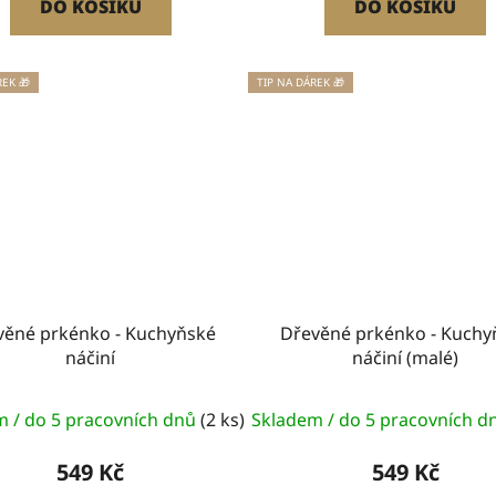
DO KOŠÍKU
DO KOŠÍKU
REK 🎁
TIP NA DÁREK 🎁
věné prkénko - Kuchyňské
Dřevěné prkénko - Kuchy
náčiní
náčiní (malé)
m / do 5 pracovních dnů
(2 ks)
Skladem / do 5 pracovních 
549 Kč
549 Kč