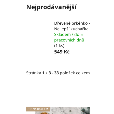
Nejprodávanější
Dřevěné prkénko -
Nejlepší kuchařka
Skladem / do 5
pracovních dnů
(1 ks)
549 Kč
Stránka
1
z
3
-
33
položek celkem
V
TIP NA DÁREK 🎁
ý