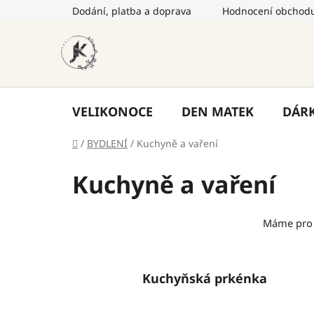
Přejít
Dodání, platba a doprava
Hodnocení obchod
na
obsah
VELIKONOCE
DEN MATEK
DÁR
Domů
/
BYDLENÍ
/
Kuchyně a vaření
Kuchyně a vaření
Máme pro
Kuchyňská prkénka