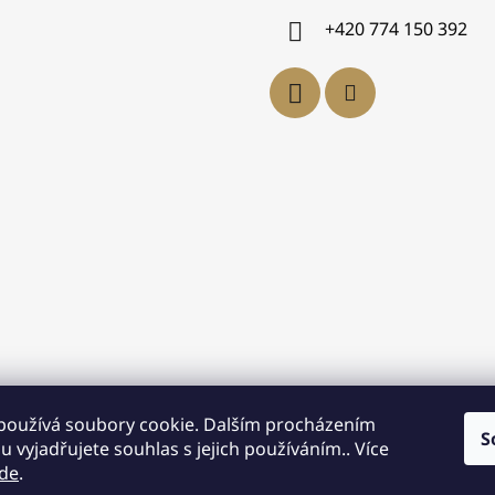
y
+420 774 150 392
v
ý
p
i
s
u
používá soubory cookie. Dalším procházením
S
 vyjadřujete souhlas s jejich používáním.. Více
de
.
asně