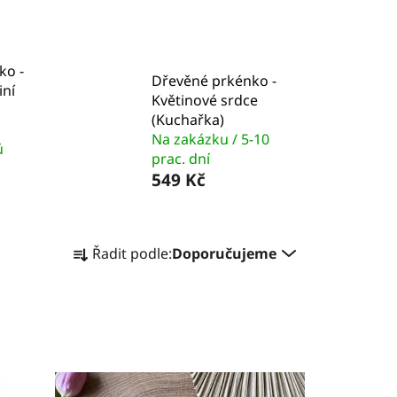
ko -
Dřevěné prkénko -
iní
Květinové srdce
(Kuchařka)
Na zakázku / 5-10
ů
prac. dní
549 Kč
Ř
Řadit podle:
Doporučujeme
a
z
e
n
í
p