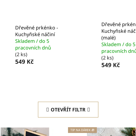
Dřevěné prkén
Dřevěné prkénko -
Kuchyňské náč
Kuchyňské náčiní
(malé)
Skladem / do 5
Skladem / do 5
pracovních dnů
pracovních dn
(2 ks)
(2 ks)
549 Kč
549 Kč
OTEVŘÍT FILTR
TIP NA DÁREK 🎁