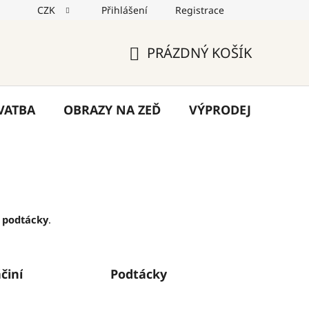
CZK
Přihlášení
Registrace
jů
Reklamace
Napište nám
Blog
PRÁZDNÝ KOŠÍK
NÁKUPNÍ
KOŠÍK
VATBA
OBRAZY NA ZEĎ
VÝPRODEJ
VÁN
a
podtácky
.
činí
Podtácky