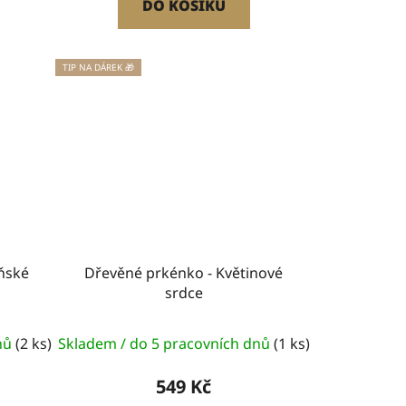
DO KOŠÍKU
TIP NA DÁREK 🎁
ňské
Dřevěné prkénko - Květinové
srdce
dnů
(2 ks)
Skladem / do 5 pracovních dnů
(1 ks)
549 Kč