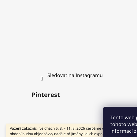
í
Sledovat na Instagramu
Pinterest
Tento web 
tohoto webu
Vážení zákazníci, ve dnech 5. 8. – 11. 8. 2026 čerpáme dovolenou. V tomto
informací
z
období budou objednávky nadále přijímány, jejich expedice však bude doč