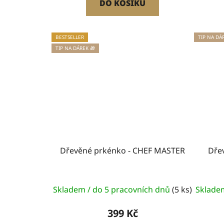
DO KOŠÍKU
BESTSELLER
TIP NA DÁ
TIP NA DÁREK 🎁
Dřevěné prkénko - CHEF MASTER
Dře
Skladem / do 5 pracovních dnů
(5 ks)
Sklade
399 Kč