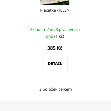
Placatka - JELEN
Skladem / do 3 pracovních
dnů
(1 ks)
385 Kč
DETAIL
3
položek celkem
O
v
l
Z
á
á