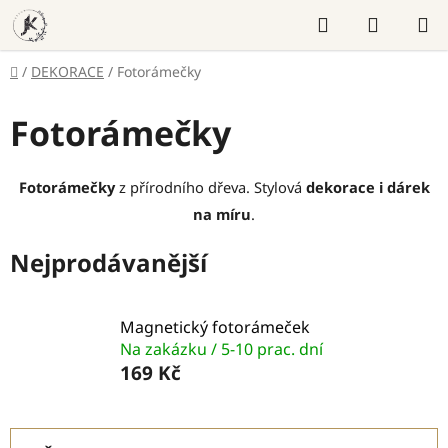
Přejít
Hledat
NÁKUP
na
KOŠÍK
obsah
Domů
/
DEKORACE
/
Fotorámečky
Fotorámečky
Fotorámečky
z přírodního dřeva. Stylová
dekorace i dárek
na míru
.
Nejprodávanější
Magnetický fotorámeček
Na zakázku / 5-10 prac. dní
169 Kč
Ř