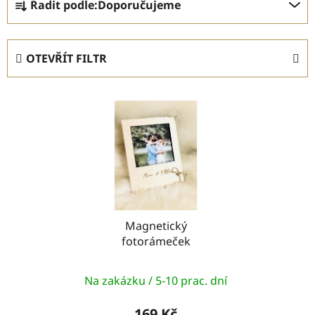
Řadit podle:
Doporučujeme
a
z
e
OTEVŘÍT FILTR
n
í
V
p
ý
r
p
o
i
d
s
u
p
k
r
t
o
Magnetický
ů
fotorámeček
d
u
k
Na zakázku / 5-10 prac. dní
t
169 Kč