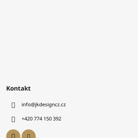
Kontakt
info
@
jkdesigncz.cz
+420 774 150 392