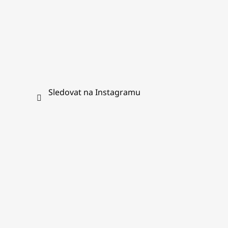
v
ý
p
i
s
u
Sledovat na Instagramu