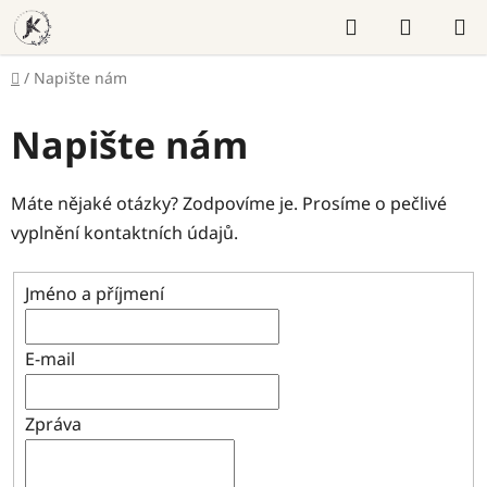
Přejít
Hledat
NÁKUP
na
KOŠÍK
obsah
Domů
/
Napište nám
Napište nám
Máte nějaké otázky? Zodpovíme je. Prosíme o pečlivé
vyplnění kontaktních údajů.
Jméno a příjmení
E-mail
Zpráva