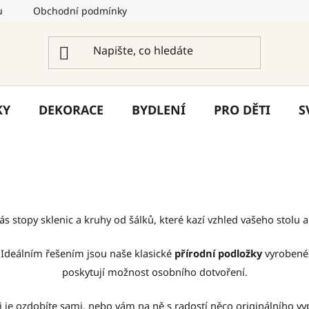
u
Obchodní podmínky
Podmínky ochrany osobních úda
KY
DEKORACE
BYDLENÍ
PRO DĚTI
S
ás stopy sklenic a kruhy od šálků, které kazí vzhled vašeho stolu 
 Ideálním řešením jsou naše klasické
přírodní podložky
vyrobené z
poskytují možnost osobního dotvoření.
si je ozdobíte sami, nebo vám na ně s radostí něco originálního vy