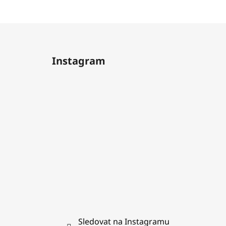
Z
á
Instagram
p
a
t
í
Sledovat na Instagramu