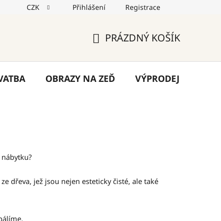
CZK
Přihlášení
Registrace
jů
Reklamace
Napište nám
Blog
PRÁZDNÝ KOŠÍK
NÁKUPNÍ
KOŠÍK
VATBA
OBRAZY NA ZEĎ
VÝPRODEJ
VÁN
a nábytku?
e dřeva, jež jsou nejen esteticky čisté, ale také
pálíme.