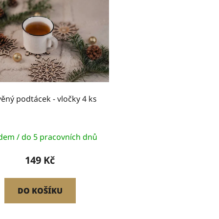
ěný podtácek - vločky 4 ks
dem / do 5 pracovních dnů
149 Kč
DO KOŠÍKU