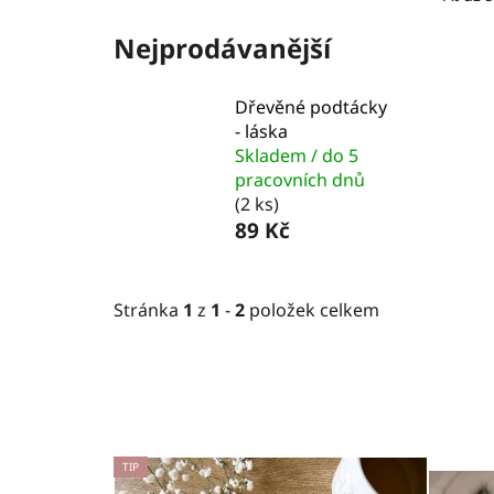
Nejprodávanější
Dřevěné podtácky
- láska
Skladem / do 5
pracovních dnů
(2 ks)
89 Kč
Stránka
1
z
1
-
2
položek celkem
V
TIP
ý