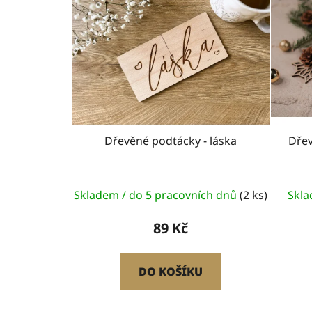
p
i
s
p
r
o
d
u
Dřevěné podtácky - láska
Dřev
k
t
ů
Skladem / do 5 pracovních dnů
(2 ks)
Skla
89 Kč
DO KOŠÍKU