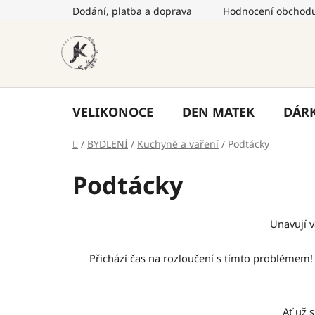
Přejít
Dodání, platba a doprava
Hodnocení obchod
na
obsah
VELIKONOCE
DEN MATEK
DÁR
Domů
/
BYDLENÍ
/
Kuchyně a vaření
/
Podtácky
Podtácky
Unavují v
Přichází čas na rozloučení s tímto problémem!
Ať už 