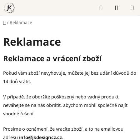
Přejít
Hledat
NÁKUP
na
KOŠÍK
obsah
Domů
/
Reklamace
Reklamace
Reklamace a vrácení zboží
Pokud vám zboží nevyhovuje, můžete jej bez udání důvodů do
14 dnů vrátit.
V případě, že obdržíte poškozený nebo vadný produkt,
neváhejte se na nás obrátit, abychom mohli společně najít
vhodné řešení.
Prosíme o oznámení, že vracíte zboží, a to na emailovou
adresu
info@jkdesigncz.cz
.