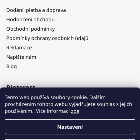
Dodání, platba a doprava
Hodnocení obchodu
Obchodní podmínky
Podmínky ochrany osobních údajů
Reklamace
Napište nám
Blog
Pinterest
Tento web používá soubory cookie. Dalším
procházením tohoto webu vyjadřujete souhlas s jejich
používáním.. Více informací
zde
.
Nastavení
Vážení zákazníci, ve dnech 5. 8. – 11. 8. 2026 čerpáme dovolenou.
V tomto období budou objednávky nadále přijímány, jejich
expedice však bude dočasně pozastavena. Postupné vyřizování a