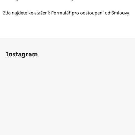
Zde najdete ke stažení:
Formulář pro odstoupení od Smlouvy
Z
á
Instagram
p
a
t
í