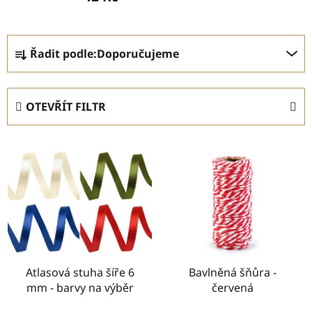
Ř
Řadit podle:
Doporučujeme
a
z
e
OTEVŘÍT FILTR
n
í
V
p
ý
r
p
o
i
d
s
u
p
k
r
t
o
Atlasová stuha šíře 6
Bavlněná šňůra -
ů
mm - barvy na výběr
červená
d
u