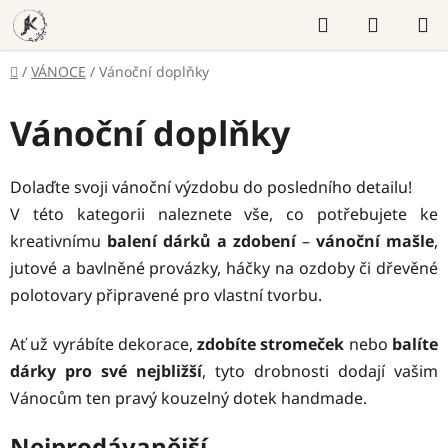
Přejít
Hledat
NÁKUP
na
KOŠÍK
obsah
Domů
/
VÁNOCE
/
Vánoční doplňky
Vánoční doplňky
Dolaďte svoji vánoční výzdobu do posledního detailu!
V této kategorii naleznete vše, co potřebujete ke
kreativnímu
balení dárků a zdobení
–
vánoční mašle
,
jutové a bavlněné provázky, háčky na ozdoby či dřevěné
polotovary připravené pro vlastní tvorbu.
Ať už vyrábíte dekorace,
zdobíte stromeček
nebo
balíte
dárky pro své nejbližší
, tyto drobnosti dodají vašim
Vánocům ten pravý kouzelný dotek handmade.
Nejprodávanější