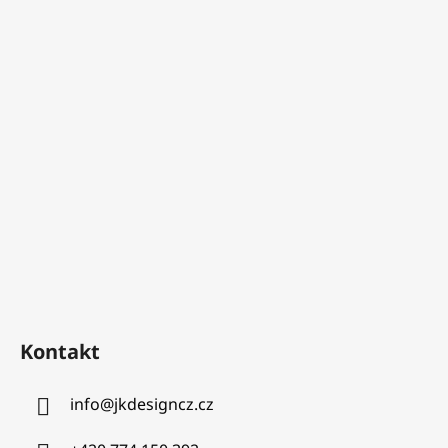
Kontakt
info
@
jkdesigncz.cz