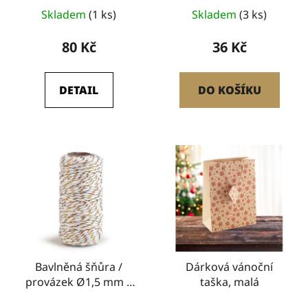
k
Skladem
(1 ks)
Skladem
(3 ks)
t
80 Kč
36 Kč
ů
DETAIL
DO KOŠÍKU
Bavlněná šňůra /
Dárková vánoční
provázek Ø1,5 mm s
taška, malá
lurexem, vánoční