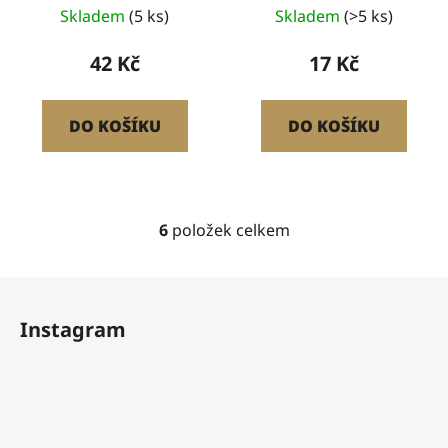
Skladem
(5 ks)
Skladem
(>5 ks)
42 Kč
17 Kč
DO KOŠÍKU
DO KOŠÍKU
6
položek celkem
O
v
l
Z
á
á
d
Instagram
p
a
a
c
t
í
í
p
r