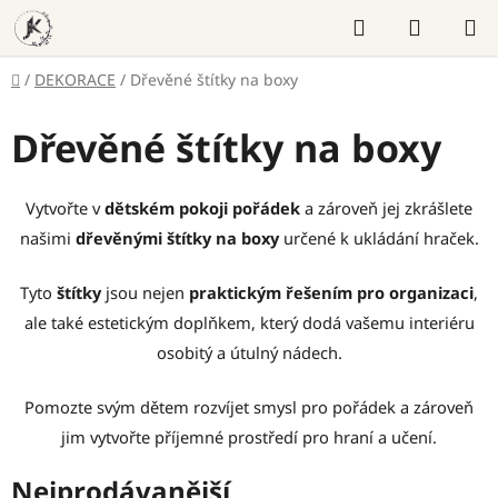
Přejít
Hledat
NÁKUP
na
KOŠÍK
obsah
Domů
/
DEKORACE
/
Dřevěné štítky na boxy
Dřevěné štítky na boxy
Vytvořte v
dětském pokoji pořádek
a zároveň jej zkrášlete
našimi
dřevěnými štítky na boxy
určené k ukládání hraček.
Tyto
štítky
jsou nejen
praktickým řešením pro organizaci
,
ale také estetickým doplňkem, který dodá vašemu interiéru
osobitý a útulný nádech.
Pomozte svým dětem rozvíjet smysl pro pořádek a zároveň
jim vytvořte příjemné prostředí pro hraní a učení.
Nejprodávanější