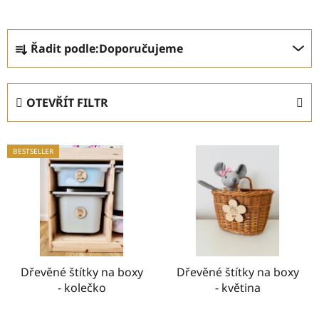
Ř
Řadit podle:
Doporučujeme
a
z
e
OTEVŘÍT FILTR
n
í
V
p
BESTSELLER
ý
r
p
o
i
d
s
u
p
k
r
t
o
Dřevěné štítky na boxy
Dřevěné štítky na boxy
ů
- kolečko
- květina
d
u