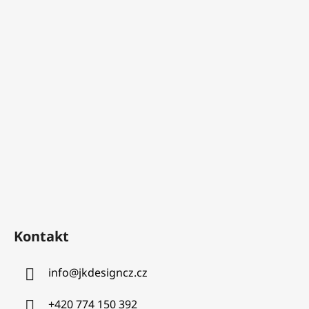
Kontakt
info
@
jkdesigncz.cz
+420 774 150 392