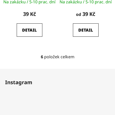
Na zakázku / 5-10 prac. dní
Na zakázku / 5-10 prac. dní
39 Kč
39 Kč
od
DETAIL
DETAIL
6
položek celkem
O
v
l
Z
á
á
d
Instagram
p
a
a
c
t
í
í
p
r