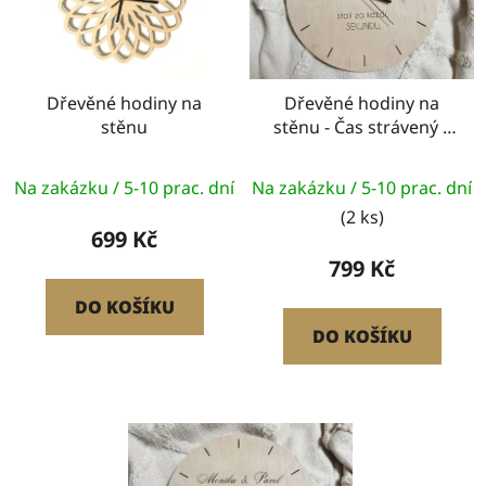
s
u
p
k
r
t
o
Dřevěné hodiny na
Dřevěné hodiny na
ů
stěnu
stěnu - Čas strávený s
d
rodinou
u
k
Na zakázku / 5-10 prac. dní
Na zakázku / 5-10 prac. dní
t
(2 ks)
699 Kč
ů
799 Kč
DO KOŠÍKU
DO KOŠÍKU