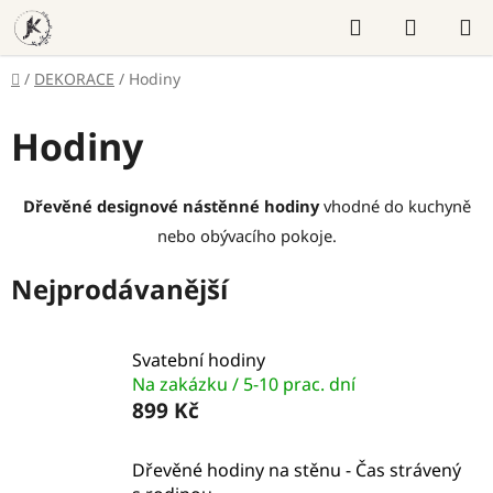
Přejít
Hledat
NÁKUP
na
KOŠÍK
obsah
Domů
/
DEKORACE
/
Hodiny
Hodiny
Dřevěné designové nástěnné hodiny
vhodné do kuchyně
nebo obývacího pokoje.
Nejprodávanější
Svatební hodiny
Na zakázku / 5-10 prac. dní
899 Kč
Dřevěné hodiny na stěnu - Čas strávený