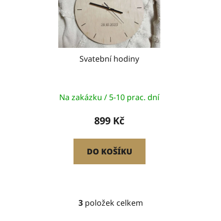
Svatební hodiny
Na zakázku / 5-10 prac. dní
899 Kč
DO KOŠÍKU
3
položek celkem
O
v