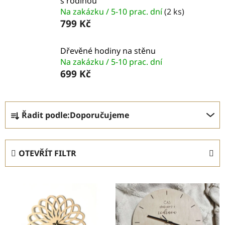
s rodinou
Na zakázku / 5-10 prac. dní
(2 ks)
799 Kč
Dřevěné hodiny na stěnu
Na zakázku / 5-10 prac. dní
699 Kč
Ř
Řadit podle:
Doporučujeme
a
z
e
OTEVŘÍT FILTR
n
í
V
p
ý
r
p
o
i
d