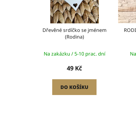
r
o
d
u
Dřevěné srdíčko se jménem
RODI
k
(Rodina)
t
ů
Na zakázku / 5-10 prac. dní
Na
49 Kč
DO KOŠÍKU