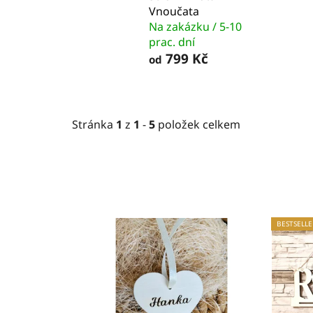
Vnoučata
Na zakázku / 5-10
prac. dní
799 Kč
od
Stránka
1
z
1
-
5
položek celkem
V
BESTSELLE
ý
p
i
s
p