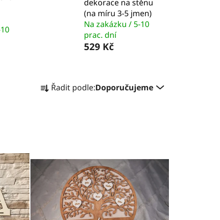
dekorace na stěnu
(na míru 3-5 jmen)
Na zakázku / 5-10
-10
prac. dní
529 Kč
Ř
Řadit podle:
Doporučujeme
a
z
e
n
í
p
r
o
d
u