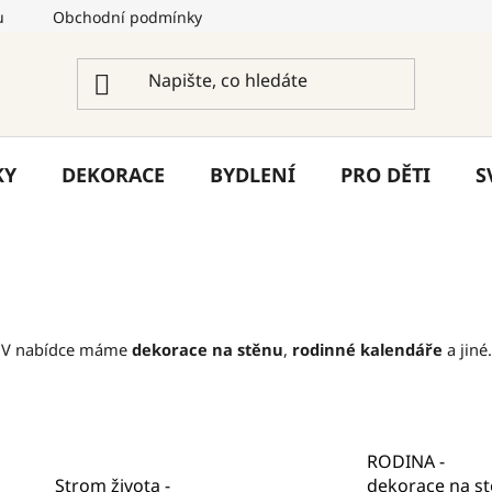
u
Obchodní podmínky
Podmínky ochrany osobních úda
KY
DEKORACE
BYDLENÍ
PRO DĚTI
S
V nabídce máme
dekorace na stěnu
,
rodinné kalendáře
a jiné.
RODINA -
Strom života -
dekorace na s