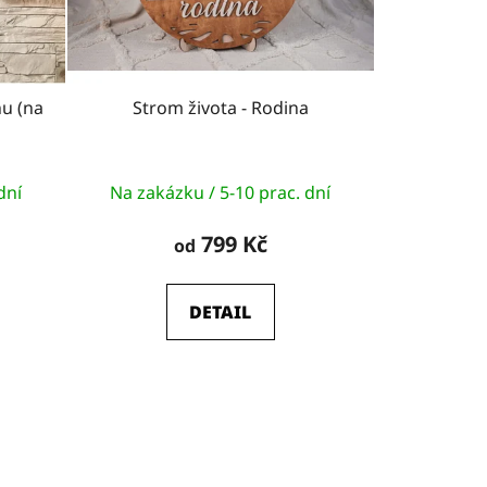
k
t
ů
u (na
Strom života - Rodina
Průměrné
dní
Na zakázku / 5-10 prac. dní
hodnocení
produktu
799 Kč
od
je
5,0
DETAIL
z
5
hvězdiček.