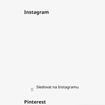
Z
á
Instagram
p
a
t
í
Sledovat na Instagramu
Pinterest