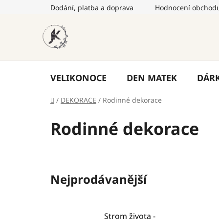
Přejít
Dodání, platba a doprava
Hodnocení obchod
na
obsah
VELIKONOCE
DEN MATEK
DÁR
Domů
/
DEKORACE
/
Rodinné dekorace
Rodinné dekorace
Nejprodávanější
Strom života -