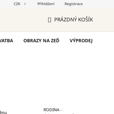
CZK
Přihlášení
Registrace
jů
Reklamace
Napište nám
Blog
PRÁZDNÝ KOŠÍK
NÁKUPNÍ
KOŠÍK
VATBA
OBRAZY NA ZEĎ
VÝPRODEJ
VÁN
RODINA -
těnu