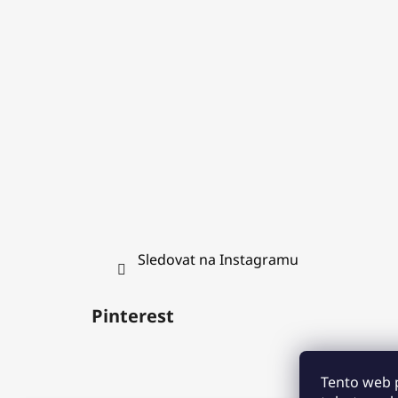
a
t
í
Sledovat na Instagramu
Pinterest
Tento web 