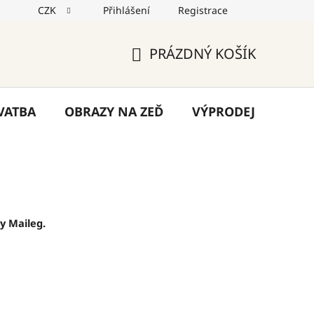
CZK
Přihlášení
Registrace
jů
Reklamace
Napište nám
Blog
PRÁZDNÝ KOŠÍK
NÁKUPNÍ
KOŠÍK
VATBA
OBRAZY NA ZEĎ
VÝPRODEJ
VÁN
y Maileg.