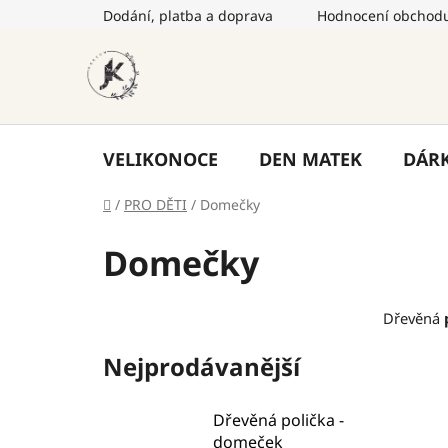
Přejít
Dodání, platba a doprava
Hodnocení obchod
na
obsah
VELIKONOCE
DEN MATEK
DÁR
Domů
/
PRO DĚTI
/
Domečky
Domečky
Dřevěná
Nejprodávanější
Dřevěná polička -
domeček