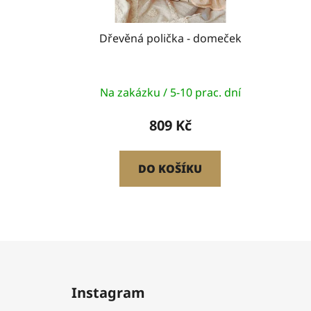
o
d
u
Dřevěná polička - domeček
k
t
ů
Na zakázku / 5-10 prac. dní
809 Kč
DO KOŠÍKU
Z
á
Instagram
p