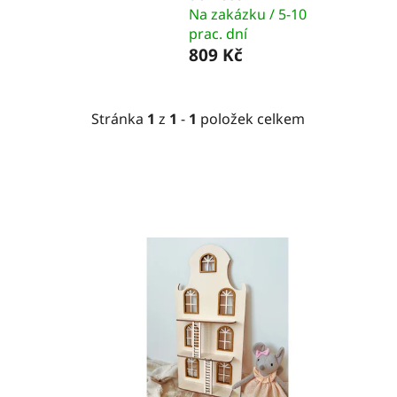
Na zakázku / 5-10
prac. dní
809 Kč
Stránka
1
z
1
-
1
položek celkem
V
ý
p
i
s
p
r