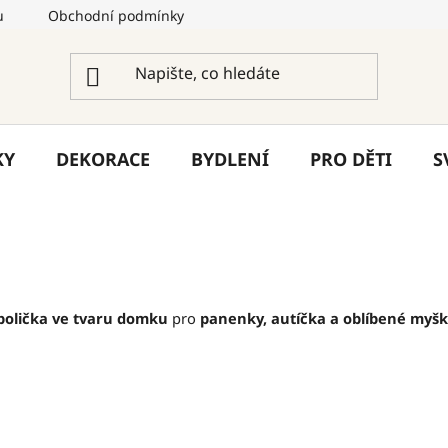
u
Obchodní podmínky
Podmínky ochrany osobních úda
KY
DEKORACE
BYDLENÍ
PRO DĚTI
S
polička ve tvaru domku
pro
panenky, autíčka a oblíbené myšk