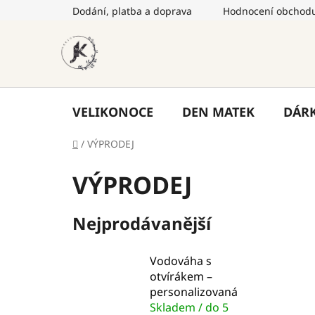
Přejít
Dodání, platba a doprava
Hodnocení obchod
na
obsah
VELIKONOCE
DEN MATEK
DÁR
Domů
/
VÝPRODEJ
VÝPRODEJ
Nejprodávanější
Vodováha s
otvírákem –
personalizovaná
Skladem / do 5