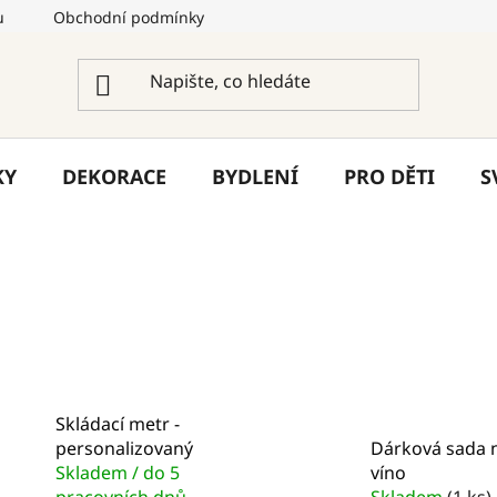
u
Obchodní podmínky
Podmínky ochrany osobních úda
KY
DEKORACE
BYDLENÍ
PRO DĚTI
S
Skládací metr -
personalizovaný
Dárková sada 
Skladem / do 5
víno