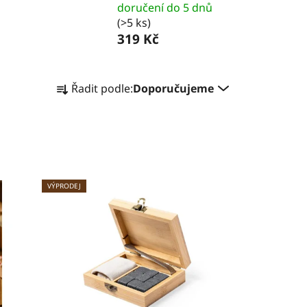
doručení do 5 dnů
(>5 ks)
319 Kč
Ř
Řadit podle:
Doporučujeme
a
z
e
n
í
p
VÝPRODEJ
r
o
d
u
k
t