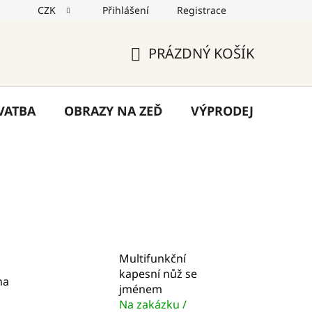
CZK
Přihlášení
Registrace
jů
Reklamace
Napište nám
Blog
PRÁZDNÝ KOŠÍK
NÁKUPNÍ
KOŠÍK
VATBA
OBRAZY NA ZEĎ
VÝPRODEJ
VÁN
Multifunkční
kapesní nůž se
na
jménem
Na zakázku /