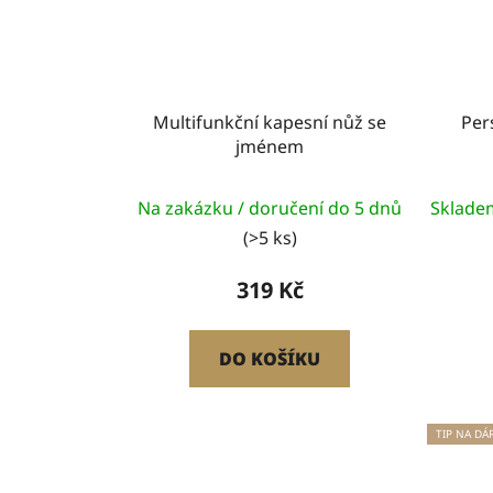
Multifunkční kapesní nůž se
Per
jménem
Průměrné
Na zakázku / doručení do 5 dnů
Sklade
hodnocení
(>5 ks)
produktu
je
319 Kč
5,0
z
DO KOŠÍKU
5
hvězdiček.
TIP NA DÁ