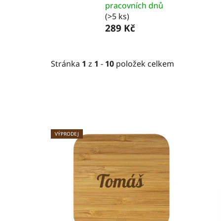
pracovních dnů
(>5 ks)
289 Kč
Stránka
1
z
1
-
10
položek celkem
V
VÝPRODEJ
ý
p
i
s
p
r
o