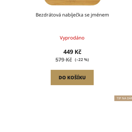
d
u
Bezdrátová nabíječka se jménem
k
t
ů
Vyprodáno
449 Kč
579 Kč
(–22 %)
DO KOŠÍKU
TIP NA DÁ