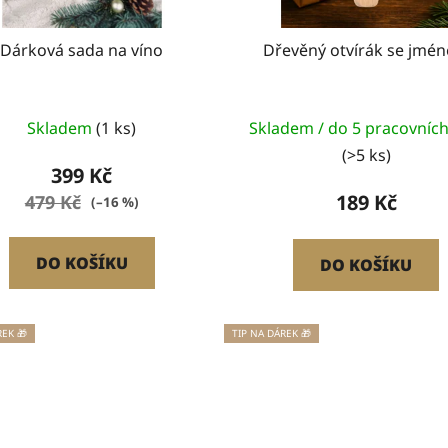
Dárková sada na víno
Dřevěný otvírák se jmé
Průměrné
Skladem
(1 ks)
Skladem / do 5 pracovníc
hodnocení
(>5 ks)
produktu
399 Kč
je
189 Kč
479 Kč
(–16 %)
5,0
z
DO KOŠÍKU
DO KOŠÍKU
5
hvězdiček.
REK 🎁
TIP NA DÁREK 🎁