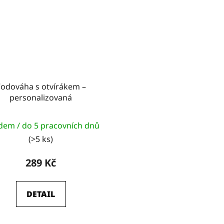
odováha s otvírákem –
personalizovaná
dem / do 5 pracovních dnů
(>5 ks)
289 Kč
DETAIL