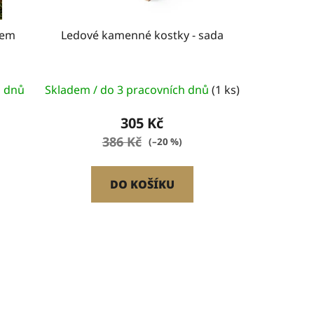
ů
nem
Ledové kamenné kostky - sada
h dnů
Skladem / do 3 pracovních dnů
(1 ks)
305 Kč
386 Kč
(–20 %)
DO KOŠÍKU