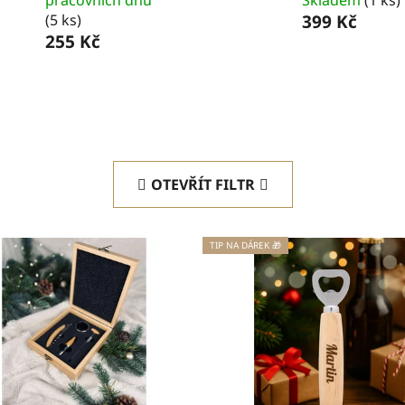
pracovních dnů
Skladem
(1 ks)
(5 ks)
399 Kč
255 Kč
OTEVŘÍT FILTR
TIP NA DÁREK 🎁