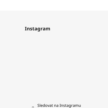
Z
á
Instagram
p
a
t
í
Sledovat na Instagramu