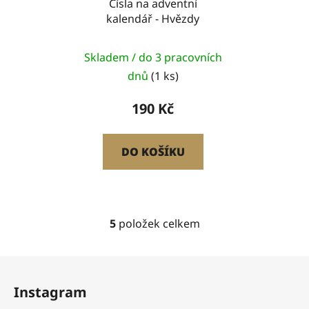
Čísla na adventní
kalendář - Hvězdy
Skladem / do 3 pracovních
dnů
(1 ks)
190 Kč
DO KOŠÍKU
5
položek celkem
O
v
l
Z
á
á
d
Instagram
p
a