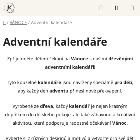
Přejít
Hledat
NÁKUP
na
KOŠÍK
obsah
Domů
/
VÁNOCE
/
Adventní kalendáře
Adventní kalendáře
Zpříjemněte dětem čekání na
Vánoce
s našimi
dřevěnými
adventními kalendáři
!
Tyto kouzelné
kalendáře
jsou navrženy speciálně
pro děti
,
aby každý den
adventu
přinesl nové překvapení.
Vyrobené ze
dřeva
, každý
kalendář
je nejen krásným
doplňkem do dětského pokoje, ale také zábavnou a kreativní
aktivitou, která podporuje radostné očekávání
Vánoc
.
Vyberte si z různých designů a motivů a vytvořte pro své děti