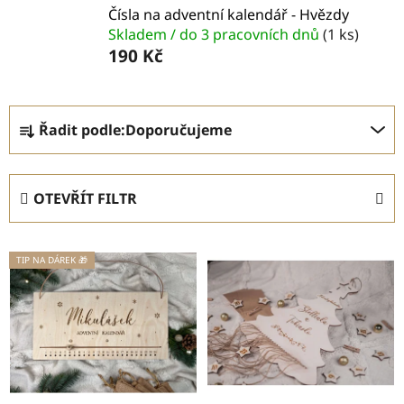
Čísla na adventní kalendář - Hvězdy
Skladem / do 3 pracovních dnů
(1 ks)
190 Kč
Ř
Řadit podle:
Doporučujeme
a
z
e
OTEVŘÍT FILTR
n
í
V
p
TIP NA DÁREK 🎁
ý
r
p
o
i
d
s
u
p
k
r
t