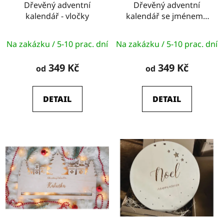
o
Dřevěný adventní
Dřevěný adventní
ů
kalendář - vločky
kalendář se jménem -
d
stromeček
u
k
Na zakázku / 5-10 prac. dní
Na zakázku / 5-10 prac. dní
t
349 Kč
349 Kč
od
od
ů
DETAIL
DETAIL