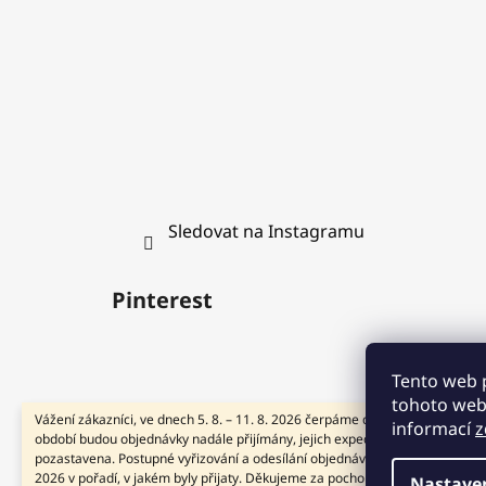
Sledovat na Instagramu
Pinterest
Tento web 
tohoto webu
Vážení zákazníci, ve dnech 5. 8. – 11. 8. 2026 čerpáme dovolenou. V tomto
informací
z
období budou objednávky nadále přijímány, jejich expedice však bude doč
pozastavena. Postupné vyřizování a odesílání objednávek zahájíme od 12. 
2026 v pořadí, v jakém byly přijaty. Děkujeme za pochopení a přejeme Vám
Nastave