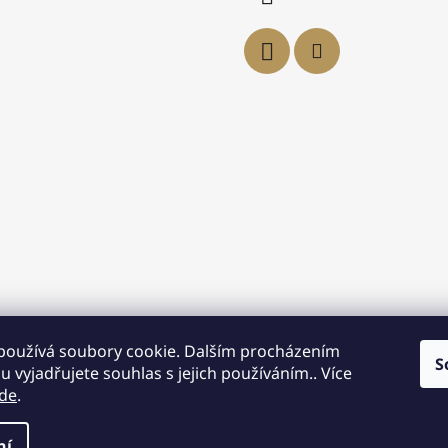
používá soubory cookie. Dalším procházením
S
 vyjadřujete souhlas s jejich používáním.. Více
de
.
asně
8.
ní