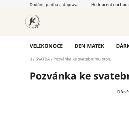
Přejít
Dodání, platba a doprava
Hodnocení obchod
na
obsah
VELIKONOCE
DEN MATEK
DÁR
Domů
/
SVATBA
/
Pozvánka ke svatebnímu stolu
Pozvánka ke svateb
Dřev