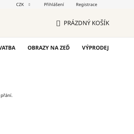
CZK
Přihlášení
Registrace
jů
Reklamace
Napište nám
Blog
PRÁZDNÝ KOŠÍK
NÁKUPNÍ
KOŠÍK
VATBA
OBRAZY NA ZEĎ
VÝPRODEJ
VÁN
přání.