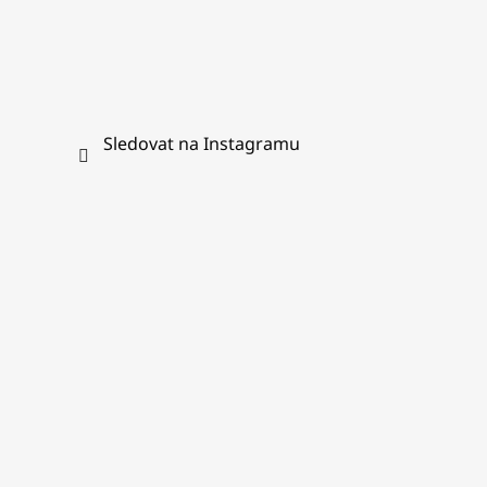
p
i
s
u
Sledovat na Instagramu