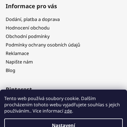
Informace pro vás
Dodání, platba a doprava
Hodnocení obchodu
Obchodní podmínky
Podmínky ochrany osobních údajů
Reklamace
Napište nám
Blog
Pinterest
Tento web používá soubory cookie. Dalším
procházením tohoto webu vyjadřujete souhlas s jejich
používáním.. Více informací
zde
.
Nastavení
Vážení zákazníci, ve dnech 5. 8. – 11. 8. 2026 čerpáme dovolenou.