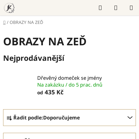
Přejít
Hledat
NÁKUP
na
KOŠÍK
obsah
Domů
/
OBRAZY NA ZEĎ
OBRAZY NA ZEĎ
Nejprodávanější
Dřevěný domeček se jmény
Na zakázku / do 5 prac. dnů
435 Kč
od
Ř
Řadit podle:
Doporučujeme
a
z
e