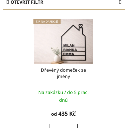
OTEVŘÍT FILTR
n
í
V
p
TIP NA DÁREK 🎁
ý
r
p
o
i
d
s
u
p
k
r
t
o
Dřevěný domeček se
ů
jmény
d
u
k
Na zakázku / do 5 prac.
t
dnů
ů
435 Kč
od