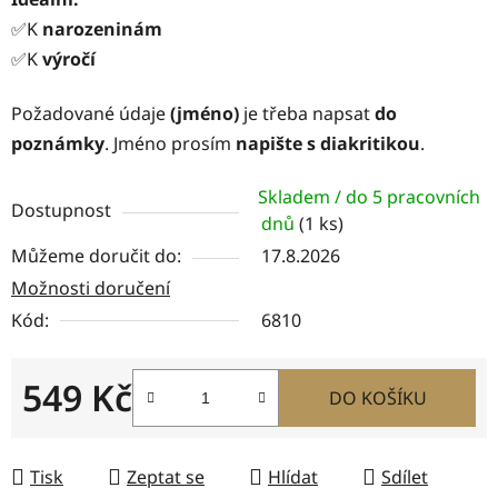
✅K
narozeninám
✅K
výročí
Požadované údaje
(jméno)
je třeba napsat
do
poznámky
. Jméno prosím
napište s diakritikou
.
Skladem / do 5 pracovních
Dostupnost
dnů
(1 ks)
Můžeme doručit do:
17.8.2026
Možnosti doručení
Kód:
6810
549 Kč
DO KOŠÍKU
Měrná cena:
Tisk
Zeptat se
Hlídat
Sdílet