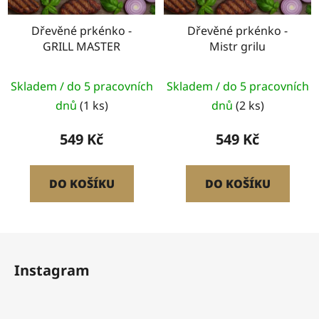
Dřevěné prkénko -
Dřevěné prkénko -
GRILL MASTER
Mistr grilu
Skladem / do 5 pracovních
Skladem / do 5 pracovních
dnů
(1 ks)
dnů
(2 ks)
549 Kč
549 Kč
DO KOŠÍKU
DO KOŠÍKU
Z
á
Instagram
p
a
t