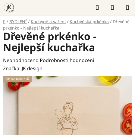
Přejít
Hledat
NÁKUP
na
KOŠÍK
obsah
Domů
/
BYDLENÍ
/
Kuchyně a vaření
/
Kuchyňská prkénka
/
Dřevěné
prkénko - Nejlepší kuchařka
Dřevěné prkénko -
Nejlepší kuchařka
Průměrné
Neohodnoceno
Podrobnosti hodnocení
hodnocení
Značka:
JK design
produktu
TIP NA DÁREK 🎁
je
0,0
z
5
hvězdiček.