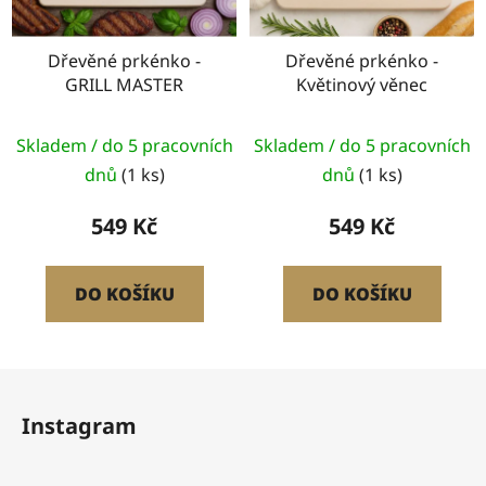
Dřevěné prkénko -
Dřevěné prkénko -
GRILL MASTER
Květinový věnec
Skladem / do 5 pracovních
Skladem / do 5 pracovních
dnů
(1 ks)
dnů
(1 ks)
549 Kč
549 Kč
DO KOŠÍKU
DO KOŠÍKU
Z
á
Instagram
p
a