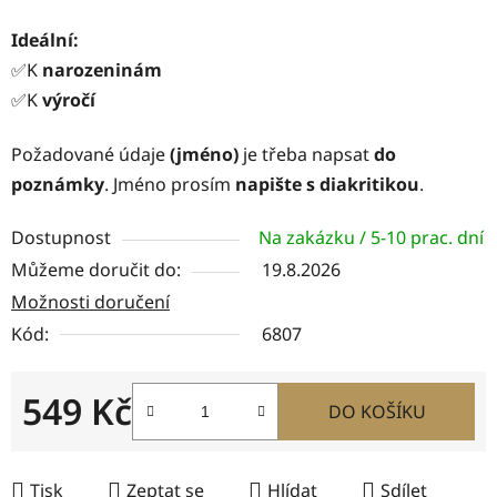
Ideální:
✅K
narozeninám
✅K
výročí
Požadované údaje
(jméno)
je třeba napsat
do
poznámky
. Jméno prosím
napište s diakritikou
.
Dostupnost
Na zakázku / 5-10 prac. dní
Můžeme doručit do:
19.8.2026
Možnosti doručení
Kód:
6807
549 Kč
DO KOŠÍKU
Měrná cena:
Tisk
Zeptat se
Hlídat
Sdílet