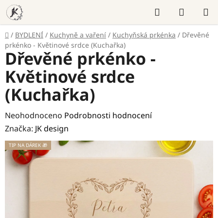
Přejít
Hledat
NÁKUP
na
KOŠÍK
obsah
Domů
/
BYDLENÍ
/
Kuchyně a vaření
/
Kuchyňská prkénka
/
Dřevěné
prkénko - Květinové srdce (Kuchařka)
Dřevěné prkénko -
Květinové srdce
(Kuchařka)
Průměrné
Neohodnoceno
Podrobnosti hodnocení
hodnocení
Značka:
JK design
produktu
TIP NA DÁREK 🎁
je
0,0
z
5
hvězdiček.