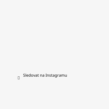
t
í
Sledovat na Instagramu