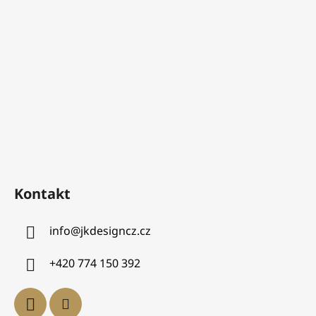
Kontakt
info
@
jkdesigncz.cz
+420 774 150 392