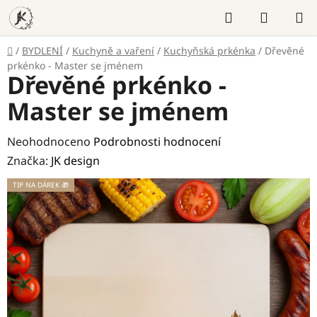
Přejít
Hledat
NÁKUP
na
KOŠÍK
obsah
Domů
/
BYDLENÍ
/
Kuchyně a vaření
/
Kuchyňská prkénka
/
Dřevěné
prkénko - Master se jménem
Dřevěné prkénko -
Master se jménem
Průměrné
Neohodnoceno
Podrobnosti hodnocení
hodnocení
Značka:
JK design
produktu
TIP NA DÁREK 🎁
je
0,0
z
5
hvězdiček.