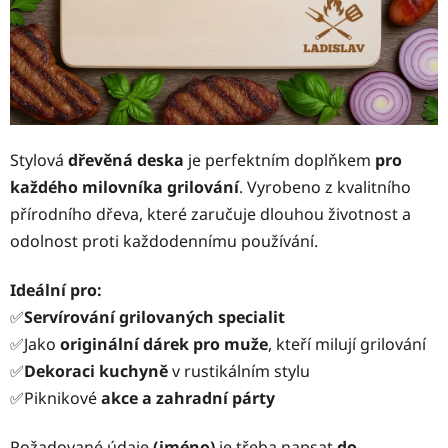
Stylová
dřevěná deska
je perfektním doplňkem
pro
každého milovníka grilování
. Vyrobeno z kvalitního
přírodního dřeva, které zaručuje dlouhou životnost a
odolnost proti každodennímu používání.
Ideální pro:
✅
Servírování grilovaných specialit
✅Jako
originální dárek pro muže
, kteří milují grilování
✅
Dekoraci kuchyně
v rustikálním stylu
✅Piknikové
akce a zahradní párty
Požadované údaje
(jméno)
je třeba napsat
do