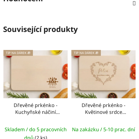
Související produkty
TIP NA DÁREK 🎁
TIP NA DÁREK 🎁
Dřevěné prkénko -
Dřevěné prkénko -
Kuchyňské náčiní
Květinové srdce
(malé)
(Kuchařka)
Skladem / do 5 pracovních
Na zakázku / 5-10 prac. dní
dnů
(2 ks)