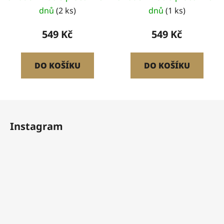
dnů
(2 ks)
dnů
(1 ks)
549 Kč
549 Kč
DO KOŠÍKU
DO KOŠÍKU
Z
á
Instagram
p
a
t
í