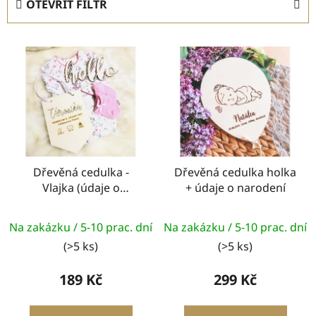
OTEVŘÍT FILTR
n
í
V
p
ý
r
p
o
i
d
s
u
p
k
r
t
o
Dřevěná cedulka -
Dřevěná cedulka holka
ů
Vlajka (údaje o
+ údaje o narodení
d
narození)
u
k
Na zakázku / 5-10 prac. dní
Na zakázku / 5-10 prac. dní
t
(>5 ks)
(>5 ks)
ů
189 Kč
299 Kč