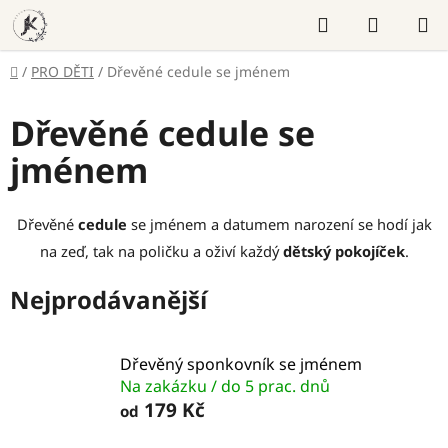
Přejít
Hledat
NÁKUP
na
KOŠÍK
obsah
Domů
/
PRO DĚTI
/
Dřevěné cedule se jménem
Dřevěné cedule se
jménem
Dřevěné
cedule
se jménem a datumem narození se hodí jak
na zeď, tak na poličku a oživí každý
dětský pokojíček
.
Nejprodávanější
Dřevěný sponkovník se jménem
Na zakázku / do 5 prac. dnů
179 Kč
od