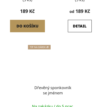
189 Kč
189 Kč
od
DO KOŠÍKU
DETAIL
TIP NA DÁREK 🎁
Dřevěný sponkovník
se jménem
Na zakázku / do 5 prac.