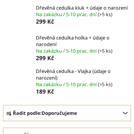
Dřevěná cedulka kluk + údaje o narození
Na zakázku / 5-10 prac. dní
(>5 ks)
299 Kč
Dřevěná cedulka holka + údaje o
narodení
Na zakázku / 5-10 prac. dní
(>5 ks)
299 Kč
Dřevěná cedulka - Vlajka (údaje o
narození)
Na zakázku / 5-10 prac. dní
(>5 ks)
189 Kč
Ř
Řadit podle:
Doporučujeme
a
z
e