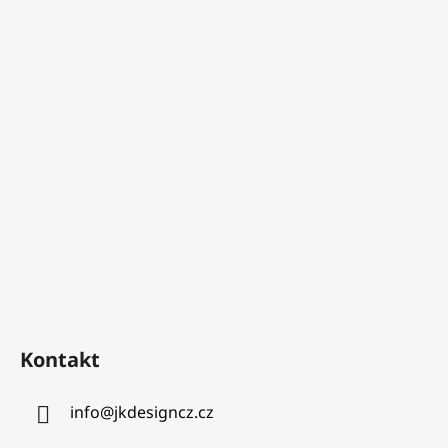
Kontakt
info
@
jkdesigncz.cz