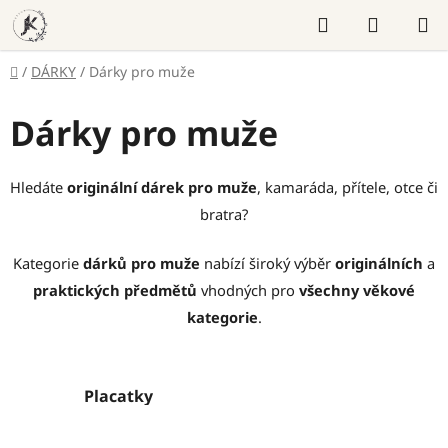
Přejít
Hledat
NÁKUP
na
KOŠÍK
obsah
Domů
/
DÁRKY
/
Dárky pro muže
Dárky pro muže
Hledáte
originální dárek pro muže
, kamaráda, přítele, otce či
bratra?
Kategorie
dárků pro muže
nabízí široký výběr
originálních
a
praktických předmětů
vhodných pro
všechny věkové
kategorie
.
Placatky