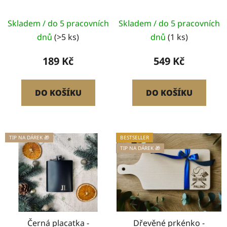
u
Průměrné
k
Skladem / do 5 pracovních
Skladem / do 5 pracovních
hodnocení
t
dnů
(>5 ks)
dnů
(1 ks)
produktu
ů
je
189 Kč
549 Kč
5,0
z
DO KOŠÍKU
DO KOŠÍKU
5
hvězdiček.
TIP NA DÁREK 🎁
BESTSELLER
TIP NA DÁREK 🎁
Černá placatka -
Dřevěné prkénko -