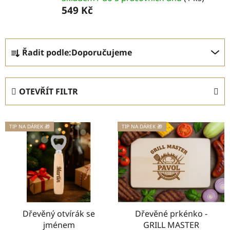
549 Kč
Ř
Řadit podle:
Doporučujeme
a
z
e
OTEVŘÍT FILTR
n
í
V
p
TIP NA DÁREK 🎁
TIP NA DÁREK 🎁
ý
r
p
o
i
d
s
u
p
k
r
t
o
Dřevěný otvírák se
Dřevěné prkénko -
ů
jménem
GRILL MASTER
d