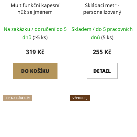
Multifunkční kapesní
Skládací metr -
nůž se jménem
personalizovaný
Průměrné
Na zakázku / doručení do 5
Skladem / do 5 pracovních
hodnocení
dnů
(>5 ks)
dnů
(5 ks)
produktu
je
319 Kč
255 Kč
5,0
z
DO KOŠÍKU
DETAIL
5
hvězdiček.
TIP NA DÁREK 🎁
VÝPRODEJ