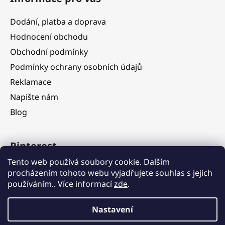
Dodání, platba a doprava
Hodnocení obchodu
Obchodní podmínky
Podmínky ochrany osobních údajů
Reklamace
Napište nám
Blog
Pinterest
Tento web používá soubory cookie. Dalším
procházením tohoto webu vyjadřujete souhlas s jejich
používáním.. Více informací
zde
.
Nastavení
Vážení zákazníci, ve dnech 5. 8. – 11. 8. 2026 čerpáme dovolenou.
V tomto období budou objednávky nadále přijímány, jejich