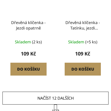
Dřevěná klíčenka -
Dřevěná klíčenka -
Jezdi opatrně
Tatínku, jezdi
bezpečně
Průměrné
Skladem
(2 ks)
Skladem
(>5 ks)
hodnocení
produktu
109 Kč
109 Kč
je
5,0
DO KOŠÍKU
DO KOŠÍKU
z
5
hvězdiček.
NAČÍST 12 DALŠÍCH
S
1
3