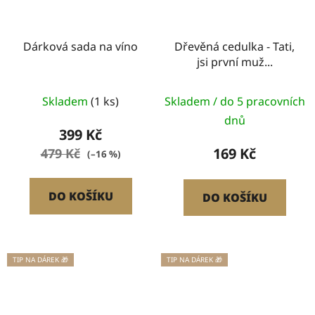
Dárková sada na víno
Dřevěná cedulka - Tati,
jsi první muž...
Skladem
(1 ks)
Skladem / do 5 pracovních
dnů
399 Kč
169 Kč
479 Kč
(–16 %)
DO KOŠÍKU
DO KOŠÍKU
TIP NA DÁREK 🎁
TIP NA DÁREK 🎁