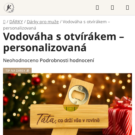
Přejít
Hledat
NÁKUP
na
KOŠÍK
obsah
Domů
/
DÁRKY
/
Dárky pro muže
/
Vodováha s otvírákem –
personalizovaná
Vodováha s otvírákem –
personalizovaná
Průměrné
Neohodnoceno
Podrobnosti hodnocení
hodnocení
TIP NA DÁREK 🎁
produktu
je
0,0
z
5
hvězdiček.