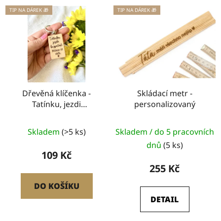
TIP NA DÁREK 🎁
TIP NA DÁREK 🎁
Dřevěná klíčenka -
Skládací metr -
Tatínku, jezdi
personalizovaný
bezpečně
Průměrné
Skladem
(>5 ks)
Skladem / do 5 pracovních
hodnocení
dnů
(5 ks)
produktu
109 Kč
je
255 Kč
5,0
DO KOŠÍKU
z
DETAIL
5
hvězdiček.