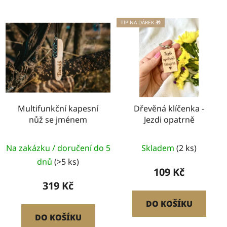
TIP NA DÁREK 🎁
Multifunkční kapesní
Dřevěná klíčenka -
nůž se jménem
Jezdi opatrně
Průměrné
Na zakázku / doručení do 5
Skladem
(2 ks)
hodnocení
dnů
(>5 ks)
produktu
109 Kč
je
319 Kč
5,0
DO KOŠÍKU
z
DO KOŠÍKU
5