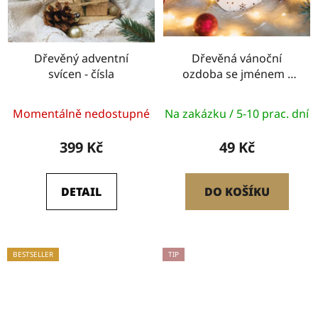
Dřevěný adventní
Dřevěná vánoční
svícen - čísla
ozdoba se jménem -
baňka
Průměrné
Momentálně nedostupné
Na zakázku / 5-10 prac. dní
hodnocení
produktu
399 Kč
49 Kč
je
5,0
DETAIL
DO KOŠÍKU
z
5
hvězdiček.
BESTSELLER
TIP