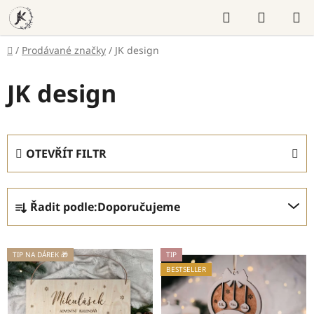
Přejít
Hledat
NÁKUP
na
KOŠÍK
obsah
Domů
/
Prodávané značky
/
JK design
JK design
OTEVŘÍT FILTR
Ř
Řadit podle:
Doporučujeme
a
z
V
e
TIP NA DÁREK 🎁
TIP
ý
n
BESTSELLER
p
í
i
p