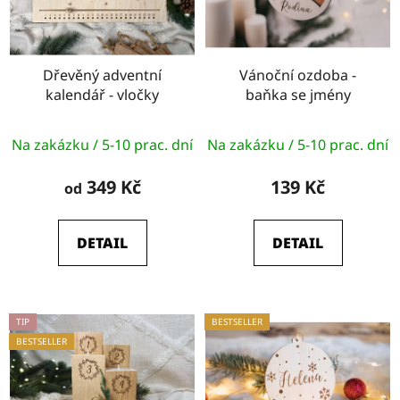
s
r
p
o
r
d
o
Dřevěný adventní
Vánoční ozdoba -
u
kalendář - vločky
baňka se jmény
d
k
u
t
Průměrné
k
Na zakázku / 5-10 prac. dní
Na zakázku / 5-10 prac. dní
ů
hodnocení
t
produktu
349 Kč
139 Kč
od
ů
je
5,0
DETAIL
DETAIL
z
5
hvězdiček.
TIP
BESTSELLER
BESTSELLER