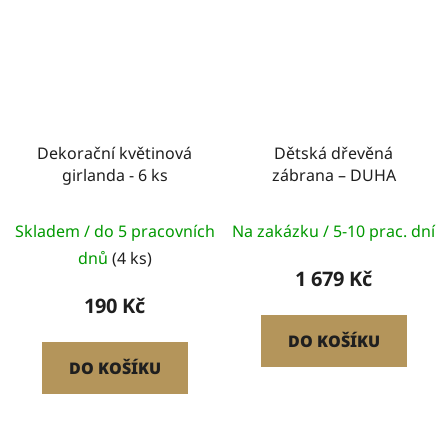
Dekorační květinová
Dětská dřevěná
girlanda - 6 ks
zábrana – DUHA
Průměrné
Skladem / do 5 pracovních
Na zakázku / 5-10 prac. dní
hodnocení
dnů
(4 ks)
produktu
1 679 Kč
je
190 Kč
5,0
DO KOŠÍKU
z
DO KOŠÍKU
5
hvězdiček.