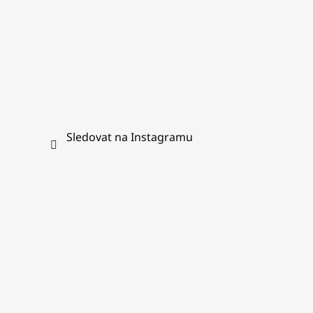
i
s
u
Sledovat na Instagramu