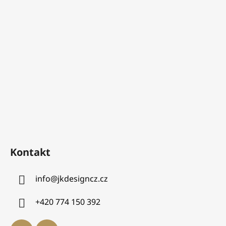
Kontakt
info
@
jkdesigncz.cz
+420 774 150 392