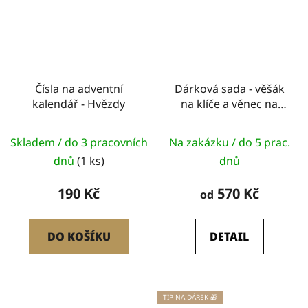
Čísla na adventní
Dárková sada - věšák
kalendář - Hvězdy
na klíče a věnec na
dveře
Skladem / do 3 pracovních
Na zakázku / do 5 prac.
dnů
(1 ks)
dnů
190 Kč
570 Kč
od
DO KOŠÍKU
DETAIL
TIP NA DÁREK 🎁