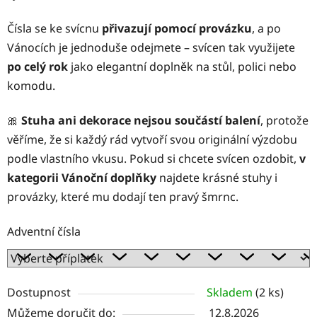
Čísla se ke svícnu
přivazují pomocí provázku
, a po
Vánocích je jednoduše odejmete – svícen tak využijete
po celý rok
jako elegantní doplněk na stůl, polici nebo
komodu.
🎀
Stuha ani dekorace nejsou součástí balení
, protože
věříme, že si každý rád vytvoří svou originální výzdobu
podle vlastního vkusu. Pokud si chcete svícen ozdobit,
v
kategorii Vánoční doplňky
najdete krásné stuhy i
provázky, které mu dodají ten pravý šmrnc.
Adventní čísla
Dostupnost
Skladem
(2 ks)
Můžeme doručit do:
12.8.2026