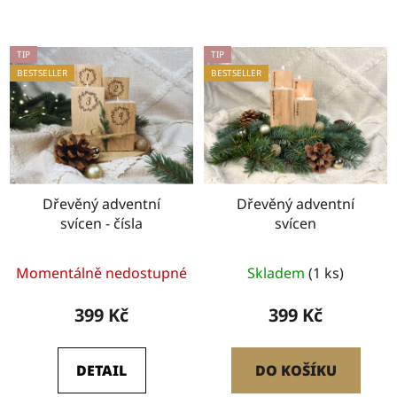
TIP
TIP
BESTSELLER
BESTSELLER
Dřevěný adventní
Dřevěný adventní
svícen - čísla
svícen
Průměrné
Průměrné
Momentálně nedostupné
Skladem
(1 ks)
hodnocení
hodnocení
produktu
produktu
399 Kč
399 Kč
je
je
5,0
5,0
DETAIL
DO KOŠÍKU
z
z