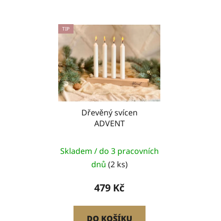
5
5
hvězdiček.
hvězdiček.
TIP
Dřevěný svícen
ADVENT
Skladem / do 3 pracovních
dnů
(2 ks)
479 Kč
DO KOŠÍKU