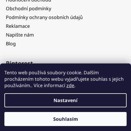
Obchodní podmínky
Podmínky ochrany osobních údajů
Reklamace
Napište nám
Blog
Pinterest
Tento web používá soubory cookie. Dalším
procházením tohoto webu vyjadřujete souhlas s jejich
používáním.. Více informací
zde
.
Nastavení
Vážení zákazníci, ve dnech 5. 8. – 11. 8. 2026 čerpáme dovolenou.
V tomto období budou objednávky nadále přijímány, jejich
expedice však bude dočasně pozastavena. Postupné vyřizování a
odesílání objednávek zahájíme od 12. 8. 2026 v pořadí, v jakém
Souhlasím
Vytvořil Shoptet
byly přijaty. Děkujeme za pochopení a přejeme Vám krásné léto.
Copyright 2026
JK design
. Všechna práva vyhrazena.