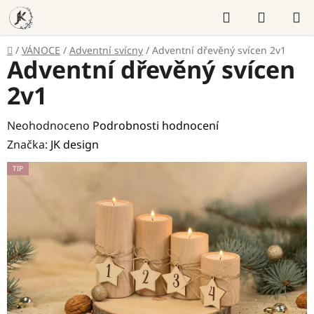
Přejít
Hledat
NÁKUP
na
KOŠÍK
obsah
Domů
/
VÁNOCE
/
Adventní svícny
/
Adventní dřevěný svícen 2v1
Adventní dřevěný svícen
2v1
Průměrné
Neohodnoceno
Podrobnosti hodnocení
hodnocení
Značka:
JK design
produktu
TIP
je
0,0
z
5
hvězdiček.