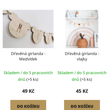
Dřevěná girlanda -
Dřevěná girlanda -
Medvídek
vlajky
Průměrné
Skladem / do 5 pracovních
Skladem / do 5 pracovních
hodnocení
dnů
(>5 ks)
dnů
(>5 ks)
produktu
je
49 Kč
45 Kč
5,0
z
DO KOŠÍKU
DO KOŠÍKU
5