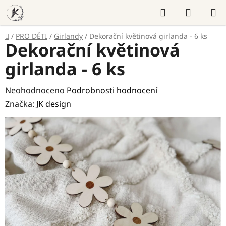
Přejít
Hledat
NÁKUP
na
KOŠÍK
obsah
Domů
/
PRO DĚTI
/
Girlandy
/
Dekorační květinová girlanda - 6 ks
Dekorační květinová
girlanda - 6 ks
Průměrné
Neohodnoceno
Podrobnosti hodnocení
hodnocení
Značka:
JK design
produktu
je
0,0
z
5
hvězdiček.