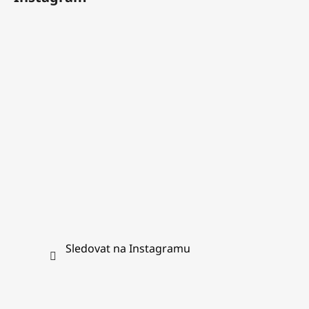
p
a
t
í
Sledovat na Instagramu