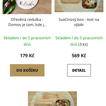
Dřevěná cedulka -
Svačinový box - text na
Domov je tam, kde je
výběr
láska
Skladem / do 5 pracovních
Skladem / do 5 pracovních
dnů
dnů
(3 ks)
179 Kč
569 Kč
DO KOŠÍKU
DETAIL