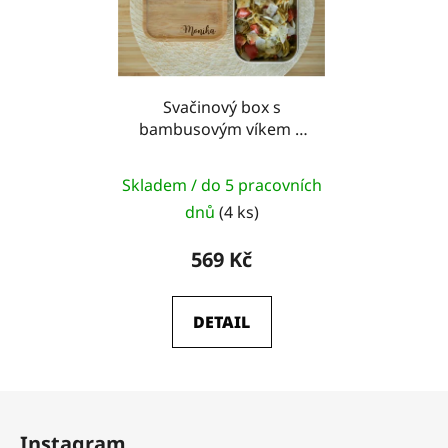
Svačinový box s
bambusovým víkem a
jménem
Skladem / do 5 pracovních
dnů
(4 ks)
569 Kč
DETAIL
Z
á
Instagram