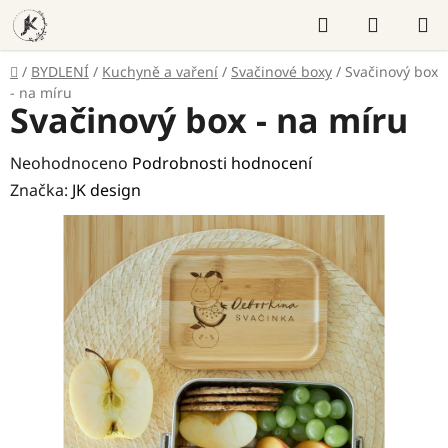
Přejít
Hledat
NÁKUP
na
KOŠÍK
obsah
Domů
/
BYDLENÍ
/
Kuchyně a vaření
/
Svačinové boxy
/
Svačinový box
- na míru
Svačinový box - na míru
Průměrné
Neohodnoceno
Podrobnosti hodnocení
hodnocení
Značka:
JK design
produktu
je
0,0
z
5
hvězdiček.