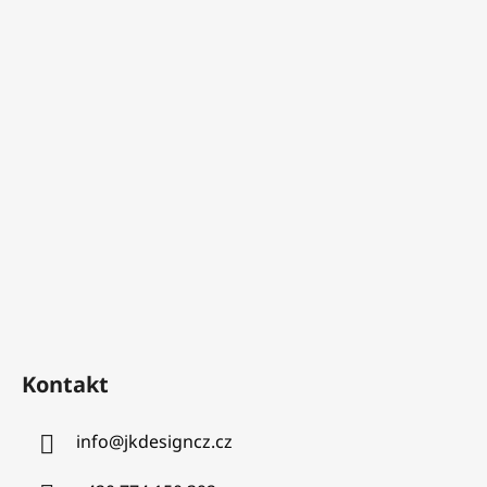
Kontakt
info
@
jkdesigncz.cz