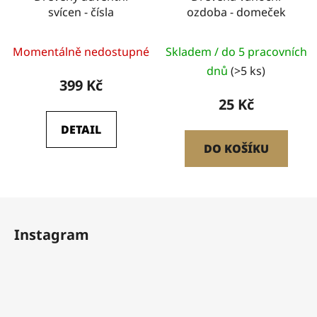
svícen - čísla
ozdoba - domeček
Průměrné
Momentálně nedostupné
Skladem / do 5 pracovních
hodnocení
dnů
(>5 ks)
produktu
399 Kč
je
25 Kč
5,0
DETAIL
z
DO KOŠÍKU
5
hvězdiček.
Z
á
Instagram
p
a
t
í