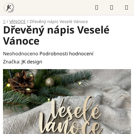
Přejít
Hledat
NÁKUP
na
KOŠÍK
obsah
Domů
/
VÁNOCE
/
Dřevěný nápis Veselé Vánoce
Dřevěný nápis Veselé
Vánoce
Průměrné
Neohodnoceno
Podrobnosti hodnocení
hodnocení
Značka:
JK design
produktu
je
0,0
z
5
hvězdiček.