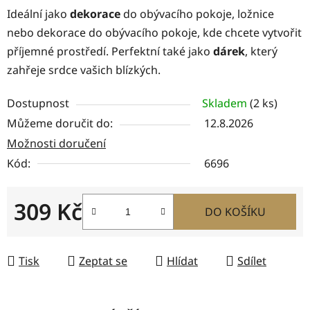
Ideální jako
dekorace
do obývacího pokoje, ložnice
nebo dekorace do obývacího pokoje, kde chcete vytvořit
příjemné prostředí. Perfektní také jako
dárek
, který
zahřeje srdce vašich blízkých.
Dostupnost
Skladem
(2 ks)
Můžeme doručit do:
12.8.2026
Možnosti doručení
Kód:
6696
309 Kč
DO KOŠÍKU
Měrná cena:
Tisk
Zeptat se
Hlídat
Sdílet