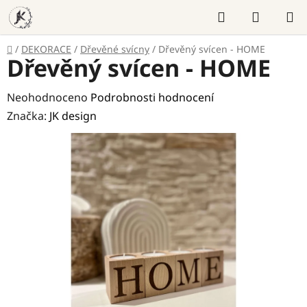
Přejít
Hledat
NÁKUP
na
KOŠÍK
obsah
Domů
/
DEKORACE
/
Dřevěné svícny
/
Dřevěný svícen - HOME
Dřevěný svícen - HOME
Průměrné
Neohodnoceno
Podrobnosti hodnocení
hodnocení
Značka:
JK design
produktu
je
0,0
z
5
hvězdiček.