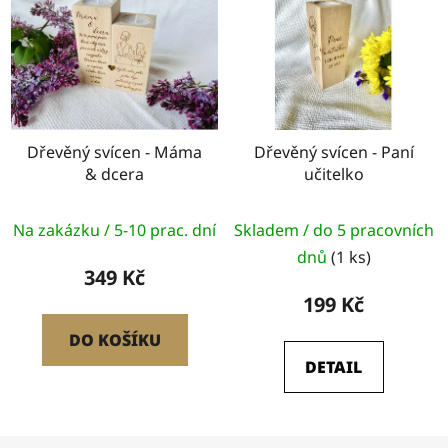
Dřevěný svícen - Máma
Dřevěný svícen - Paní
& dcera
učitelko
Průměrné
Na zakázku / 5-10 prac. dní
Skladem / do 5 pracovních
hodnocení
dnů
(1 ks)
produktu
349 Kč
je
199 Kč
5,0
DO KOŠÍKU
z
DETAIL
5
hvězdiček.
Z