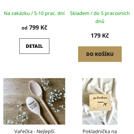
láska
Průměrné
Na zakázku / 5-10 prac. dní
Skladem / do 5 pracovních
hodnocení
dnů
produktu
799 Kč
od
je
179 Kč
5,0
DETAIL
z
DO KOŠÍKU
5
hvězdiček.
Vařečka - Nejlepší
Pokladnička na