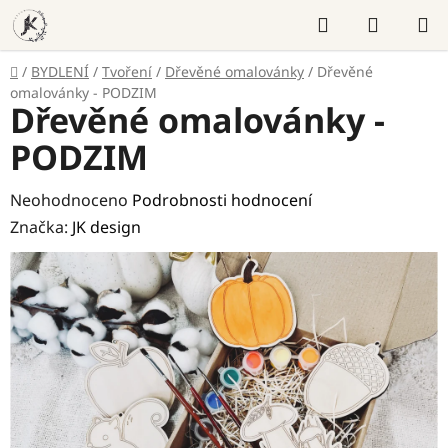
Přejít
Hledat
NÁKUP
na
KOŠÍK
obsah
Domů
/
BYDLENÍ
/
Tvoření
/
Dřevěné omalovánky
/
Dřevěné
omalovánky - PODZIM
Dřevěné omalovánky -
PODZIM
Průměrné
Neohodnoceno
Podrobnosti hodnocení
hodnocení
Značka:
JK design
produktu
je
0,0
z
5
hvězdiček.