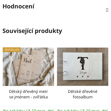
Hodnocení
Související produkty
BESTSELLER
Dětský dřevěný metr
Dětské dřevěné
se jménem - zvířátka
fotoalbum
Na zakázku / 5-10 prac. dní
Na zakázku / 5-10 prac. dní