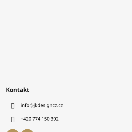
Kontakt
info
@
jkdesigncz.cz
+420 774 150 392