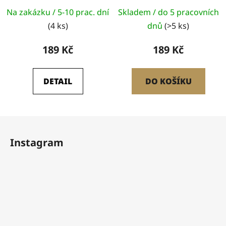
Na zakázku / 5-10 prac. dní
Skladem / do 5 pracovních
(4 ks)
dnů
(>5 ks)
189 Kč
189 Kč
DETAIL
DO KOŠÍKU
Z
á
Instagram
p
a
t
í