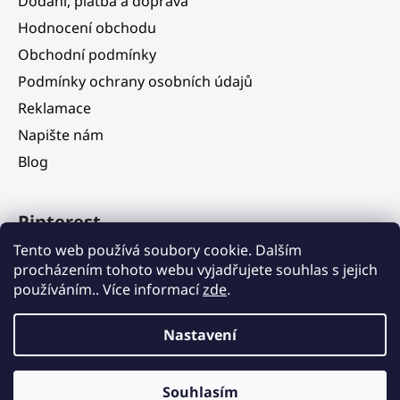
Dodání, platba a doprava
Hodnocení obchodu
Obchodní podmínky
Podmínky ochrany osobních údajů
Reklamace
Napište nám
Blog
Pinterest
Tento web používá soubory cookie. Dalším
procházením tohoto webu vyjadřujete souhlas s jejich
používáním.. Více informací
zde
.
Nastavení
Vážení zákazníci, ve dnech 5. 8. – 11. 8. 2026 čerpáme dovolenou.
V tomto období budou objednávky nadále přijímány, jejich
expedice však bude dočasně pozastavena. Postupné vyřizování a
odesílání objednávek zahájíme od 12. 8. 2026 v pořadí, v jakém
Souhlasím
Vytvořil Shoptet