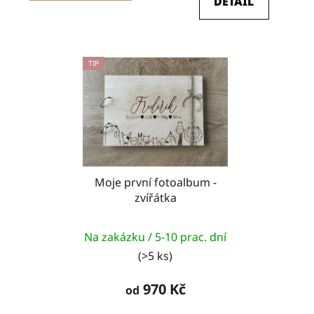
DETAIL
TIP
Moje první fotoalbum -
zvířátka
Na zakázku / 5-10 prac. dní
(>5 ks)
970 Kč
od