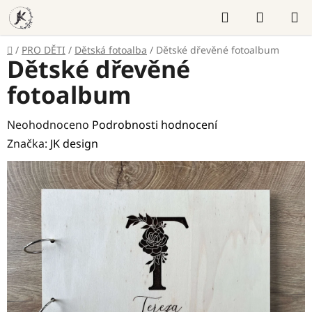
Přejít
Hledat
NÁKUP
na
KOŠÍK
obsah
Domů
/
PRO DĚTI
/
Dětská fotoalba
/
Dětské dřevěné fotoalbum
Dětské dřevěné
fotoalbum
Průměrné
Neohodnoceno
Podrobnosti hodnocení
hodnocení
Značka:
JK design
produktu
je
0,0
z
5
hvězdiček.