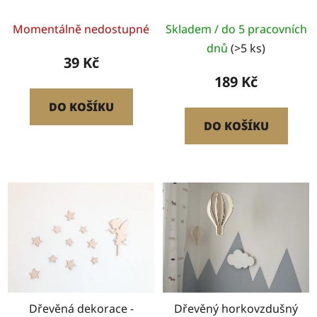
4,6 m
Momentálně nedostupné
Skladem / do 5 pracovních
dnů
(>5 ks)
39 Kč
189 Kč
DO KOŠÍKU
DO KOŠÍKU
Dřevěná dekorace -
Dřevěný horkovzdušný