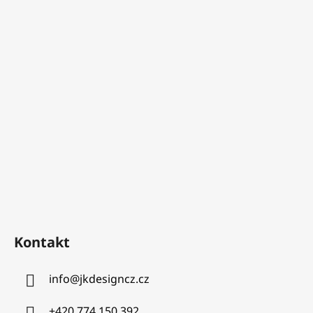
Kontakt
info
@
jkdesigncz.cz
+420 774 150 392