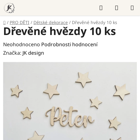
Přejít
Hledat
NÁKUP
na
KOŠÍK
obsah
Domů
/
PRO DĚTI
/
Dětské dekorace
/
Dřevěné hvězdy 10 ks
Dřevěné hvězdy 10 ks
Průměrné
Neohodnoceno
Podrobnosti hodnocení
hodnocení
Značka:
JK design
produktu
je
0,0
z
5
hvězdiček.