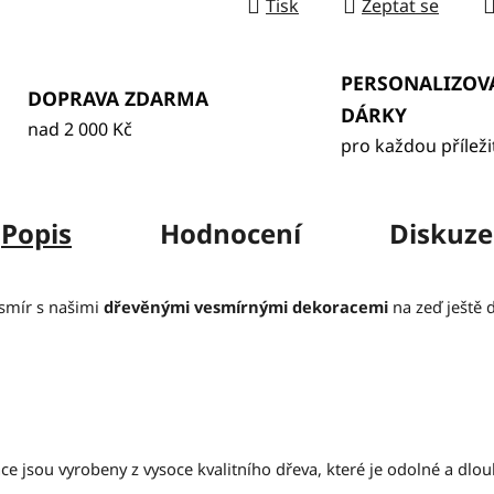
Tisk
Zeptat se
PERSONALIZOV
DOPRAVA ZDARMA
DÁRKY
nad 2 000 Kč
pro každou příleži
Popis
Hodnocení
Diskuze
esmír s našimi
dřevěnými vesmírnými dekoracemi
na zeď ještě 
 jsou vyrobeny z vysoce kvalitního dřeva, které je odolné a dlouh