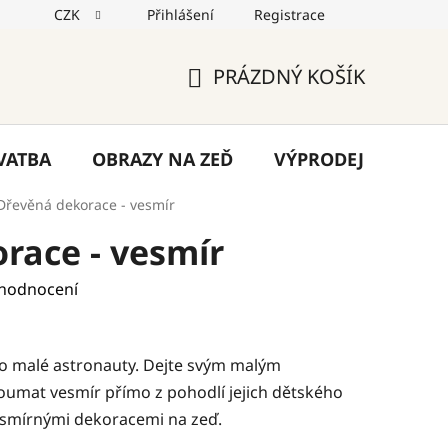
CZK
Přihlášení
Registrace
jů
Reklamace
Napište nám
Blog
PRÁZDNÝ KOŠÍK
NÁKUPNÍ
KOŠÍK
VATBA
OBRAZY NA ZEĎ
VÝPRODEJ
VÁN
Dřevěná dekorace - vesmír
race - vesmír
 hodnocení
o malé astronauty. Dejte svým malým
oumat vesmír přímo z pohodlí jejich dětského
esmírnými dekoracemi na zeď.