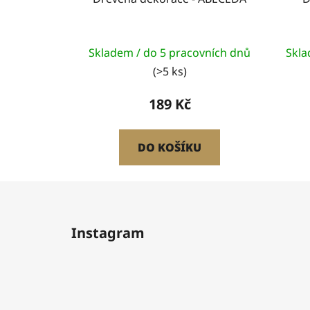
Skladem / do 5 pracovních dnů
Skla
(>5 ks)
189 Kč
DO KOŠÍKU
Z
á
Instagram
p
a
t
í