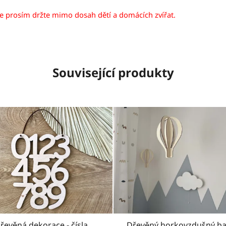
je prosím držte mimo dosah dětí a domácích zvířat.
Související produkty
řevěná dekorace - čísla
Dřevěný horkovzdušný ba