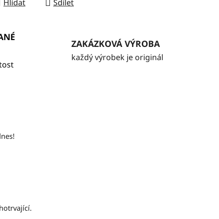
Hlídat
Sdílet
ANÉ
ZAKÁZKOVÁ VÝROBA
každý výrobek je originál
tost
dnes!
otrvající.