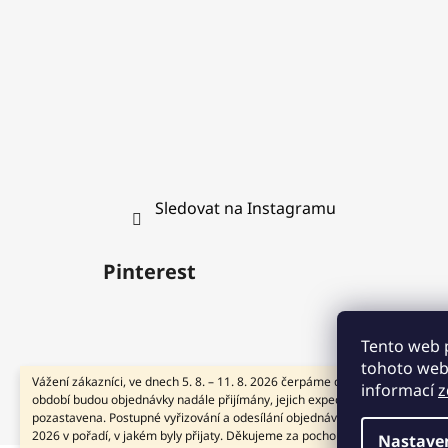
Sledovat na Instagramu
Pinterest
Tento web 
tohoto webu
Vážení zákazníci, ve dnech 5. 8. – 11. 8. 2026 čerpáme dovolenou. V tomto
informací
z
období budou objednávky nadále přijímány, jejich expedice však bude doč
pozastavena. Postupné vyřizování a odesílání objednávek zahájíme od 12. 
2026 v pořadí, v jakém byly přijaty. Děkujeme za pochopení a přejeme Vám
Nastave