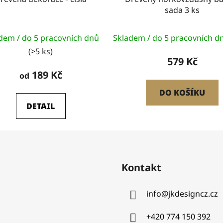
sada 3 ks
dem / do 5 pracovních dnů
Skladem / do 5 pracovních 
(>5 ks)
579 Kč
189 Kč
od
DO KOŠÍKU
DETAIL
Kontakt
info
@
jkdesigncz.cz
+420 774 150 392