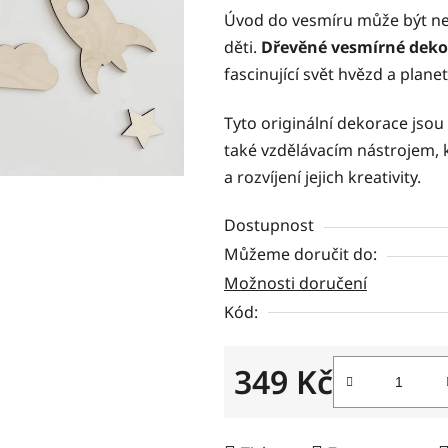
5
Úvod do vesmíru může být n
hvězdiček.
děti.
Dřevěné vesmírné deko
fascinující svět hvězd a plane
Tyto originální dekorace jso
také vzdělávacím nástrojem, k
a rozvíjení jejich kreativity.
Dostupnost
Můžeme doručit do:
Možnosti doručení
Kód:
349 Kč
Měrná cena: