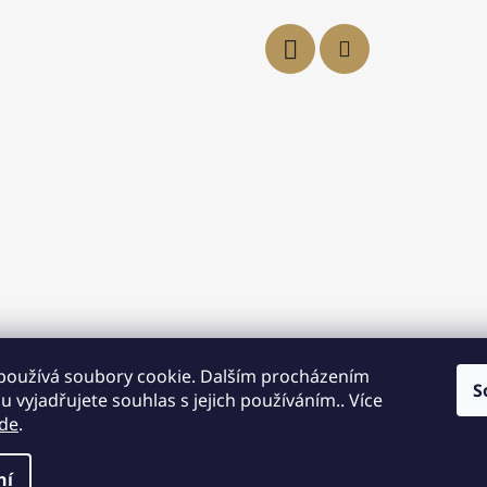
používá soubory cookie. Dalším procházením
S
 vyjadřujete souhlas s jejich používáním.. Více
de
.
asně
8.
ní