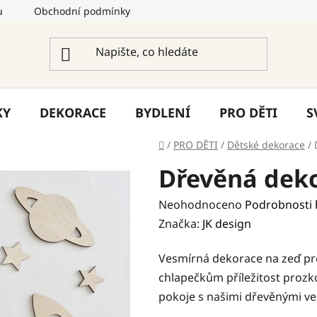
u
Obchodní podmínky
Podmínky ochrany osobních úda
KY
DEKORACE
BYDLENÍ
PRO DĚTI
S
Domů
/
PRO DĚTI
/
Dětské dekorace
/
Dřevěná deko
Průměrné
Neohodnoceno
Podrobnosti
hodnocení
Značka:
JK design
produktu
Vesmírná dekorace na zeď pr
je
chlapečkům příležitost prozk
0,0
pokoje s našimi dřevěnými v
z