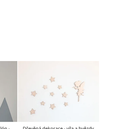
lón -
Dřevěná dekorace - víla a hvězdy