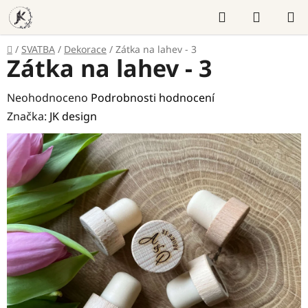
Přejít
Hledat
NÁKUP
na
KOŠÍK
obsah
Domů
/
SVATBA
/
Dekorace
/
Zátka na lahev - 3
Zátka na lahev - 3
Průměrné
Neohodnoceno
Podrobnosti hodnocení
hodnocení
Značka:
JK design
produktu
je
0,0
z
5
hvězdiček.