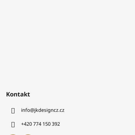
Kontakt
info
@
jkdesigncz.cz
+420 774 150 392