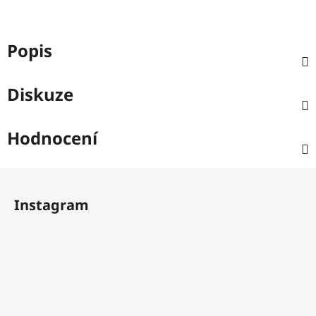
Popis
Diskuze
Hodnocení
Z
á
Instagram
p
a
t
í