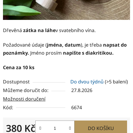
Dřevěná
zátka na láhe
v svatebního vína.
Požadované údaje (
jména, datum
), je třeba
napsat do
poznámky.
Jméno prosím
napište s diakritikou.
Cena za 10 ks
Dostupnost
Do dvou týdnů
(>5 balení)
Můžeme doručit do:
27.8.2026
Možnosti doručení
Kód:
6674
380 Kč
DO KOŠÍKU