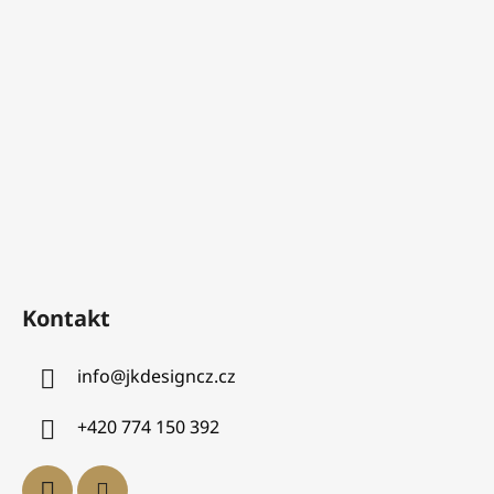
Kontakt
info
@
jkdesigncz.cz
+420 774 150 392