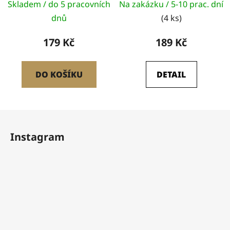
Skladem / do 5 pracovních
Na zakázku / 5-10 prac. dní
dnů
(4 ks)
179 Kč
189 Kč
DO KOŠÍKU
DETAIL
Z
á
Instagram
p
a
t
í