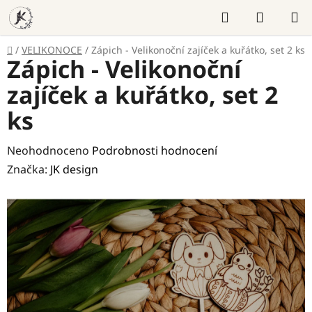
Přejít
Hledat
NÁKUP
na
KOŠÍK
obsah
Domů
/
VELIKONOCE
/
Zápich - Velikonoční zajíček a kuřátko, set 2 ks
Zápich - Velikonoční
zajíček a kuřátko, set 2
ks
Průměrné
Neohodnoceno
Podrobnosti hodnocení
hodnocení
Značka:
JK design
produktu
je
0,0
z
5
hvězdiček.