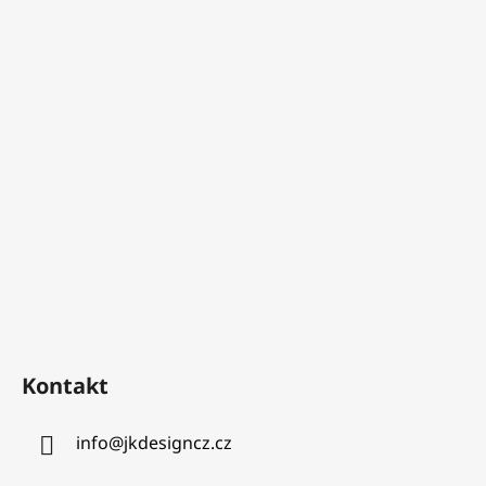
Kontakt
info
@
jkdesigncz.cz