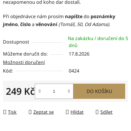
nezapomenou od koho dar dostali.
Při objednávce nám prosím
napište
do
poznámky
jméno
,
číslo
a
věnování
(Tomáš, 50, Od Adama)
.
Na zakázku / doručení do 5
Dostupnost
dnů
Můžeme doručit do:
17.8.2026
Možnosti doručení
Kód:
0424
249 Kč
DO KOŠÍKU
Měrná cena:
Tisk
Zeptat se
Hlídat
Sdílet