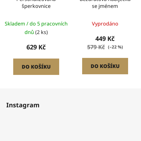
šperkovnice
se jménem
Skladem / do 5 pracovních
Vyprodáno
dnů
(2 ks)
449 Kč
629 Kč
579 Kč
(–22 %)
DO KOŠÍKU
DO KOŠÍKU
Z
á
Instagram
p
a
t
í