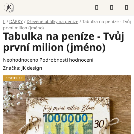
Přejít
Hledat
NÁKUP
na
KOŠÍK
obsah
Domů
/
DÁRKY
/
Dřevěné obálky na peníze
/
Tabulka na peníze - Tvůj
první milion (jméno)
Tabulka na peníze - Tvůj
první milion (jméno)
Průměrné
Neohodnoceno
Podrobnosti hodnocení
hodnocení
Značka:
JK design
produktu
BESTSELLER
je
0,0
z
5
hvězdiček.