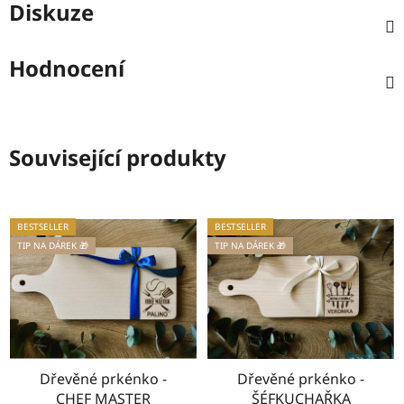
Diskuze
Hodnocení
Související produkty
BESTSELLER
BESTSELLER
TIP NA DÁREK 🎁
TIP NA DÁREK 🎁
Dřevěné prkénko -
Dřevěné prkénko -
CHEF MASTER
ŠÉFKUCHAŘKA