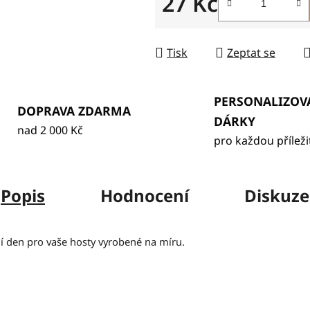
27 Kč
Měrná cena:
Tisk
Zeptat se
PERSONALIZOV
DOPRAVA ZDARMA
DÁRKY
nad 2 000 Kč
pro každou příleži
Popis
Hodnocení
Diskuze
í den pro vaše hosty vyrobené na míru.