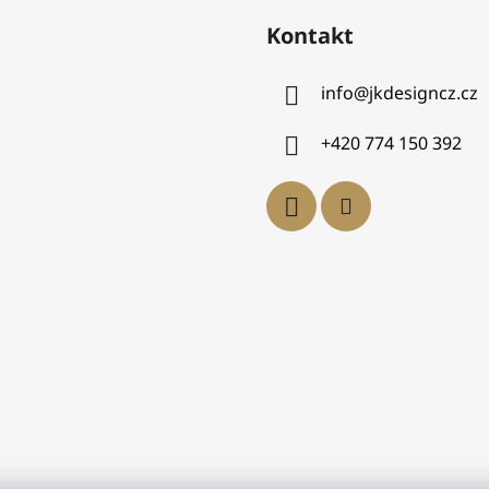
Kontakt
info
@
jkdesigncz.cz
+420 774 150 392