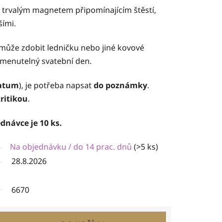
e trvalým magnetem připomínajícím štěstí,
šími.
může zdobit ledničku nebo jiné kovové
menutelný svatební den.
atum
), je potřeba napsat
do poznámky
.
kritikou
.
dnávce je 10 ks.
Na objednávku / do 14 prac. dnů
(>5 ks)
28.8.2026
6670