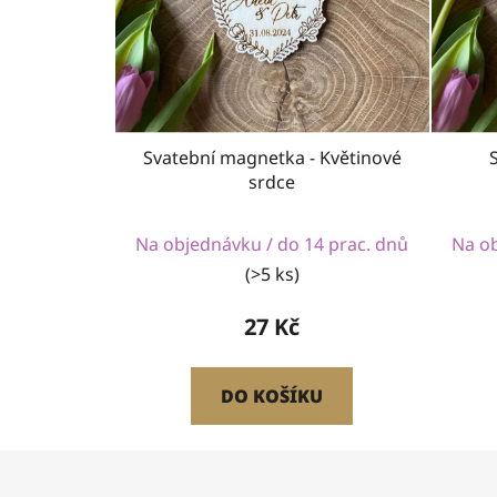
Svatební magnetka - Květinové
srdce
Na objednávku / do 14 prac. dnů
Na ob
(>5 ks)
27 Kč
DO KOŠÍKU
Z