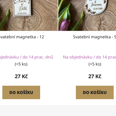
Svatební magnetka - 12
Svatební magnetka - 
jednávku / do 14 prac. dnů
Na objednávku / do 14 pra
(>5 ks)
(>5 ks)
27 Kč
27 Kč
DO KOŠÍKU
DO KOŠÍKU