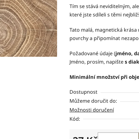
5
Tím se stává neviditelným, al
hvězdiček.
které jste sdíleli s těmi nejbliž
Tato malá, magnetická krása 
povrchy a připomínat nezapo
Požadované údaje (
jméno, d
Jméno, prosím, napište
s dia
Minimální množství při obje
Dostupnost
Můžeme doručit do:
Možnosti doručení
Kód: