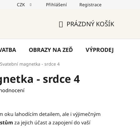
CZK
Přihlášení
Registrace
jů
Reklamace
Napište nám
Blog
PRÁZDNÝ KOŠÍK
NÁKUPNÍ
KOŠÍK
VATBA
OBRAZY NA ZEĎ
VÝPRODEJ
VÁN
Svatební magnetka - srdce 4
netka - srdce 4
 hodnocení
 oku lahodícím detailem, ale i výjimečným
ostům
za jejich účast a zapojení do vaší