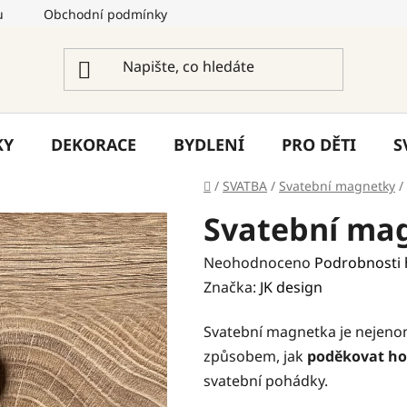
u
Obchodní podmínky
Podmínky ochrany osobních úda
KY
DEKORACE
BYDLENÍ
PRO DĚTI
S
Domů
/
SVATBA
/
Svatební magnetky
/
Svatební mag
Průměrné
Neohodnoceno
Podrobnosti
hodnocení
Značka:
JK design
produktu
Svatební magnetka je nejenom
je
způsobem, jak
poděkovat h
0,0
svatební pohádky.
z