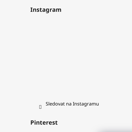
á
Instagram
p
a
t
í
Sledovat na Instagramu
Pinterest