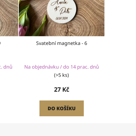
9
Svatební magnetka - 6
c. dnů
Na objednávku / do 14 prac. dnů
(>5 ks)
27 Kč
DO KOŠÍKU