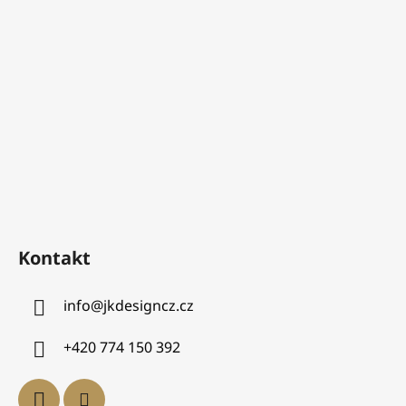
Kontakt
info
@
jkdesigncz.cz
+420 774 150 392