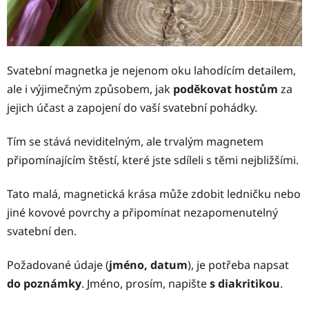
Svatební magnetka je nejenom oku lahodícím detailem,
ale i výjimečným způsobem, jak
poděkovat hostům
za
jejich účast a zapojení do vaší svatební pohádky.
Tím se stává neviditelným, ale trvalým magnetem
připomínajícím štěstí, které jste sdíleli s těmi nejbližšími.
Tato malá, magnetická krása může zdobit ledničku nebo
jiné kovové povrchy a připomínat nezapomenutelný
svatební den.
Požadované údaje (
jméno, datum
), je potřeba napsat
do poznámky
. Jméno, prosím, napište
s diakritikou
.