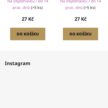
Na objednávku / do 14
Na objednávku / do 14
prac. dnů
(>5 ks)
prac. dnů
(>5 ks)
27 Kč
27 Kč
DO KOŠÍKU
DO KOŠÍKU
Z
á
Instagram
p
a
t
í