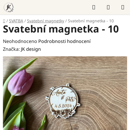
Přejít
Hledat
NÁKUP
na
KOŠÍK
obsah
Domů
/
SVATBA
/
Svatební magnetky
/
Svatební magnetka - 10
Svatební magnetka - 10
Průměrné
Neohodnoceno
Podrobnosti hodnocení
hodnocení
Značka:
JK design
produktu
je
0,0
z
5
hvězdiček.