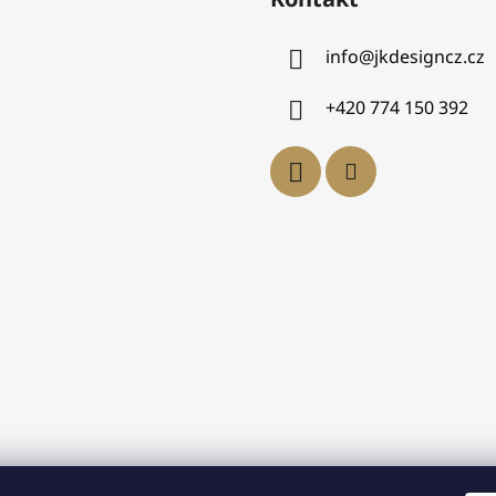
info
@
jkdesigncz.cz
+420 774 150 392