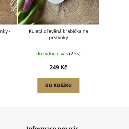
nky -
Kulatá dřevěná krabička na
prstýnky
do týdne u vás
(2 ks)
249 Kč
DO KOŠÍKU
Informace pro vás