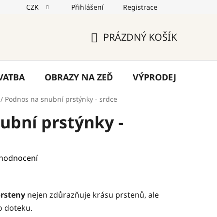
CZK
Přihlášení
Registrace
jů
Reklamace
Napište nám
Blog
PRÁZDNÝ KOŠÍK
NÁKUPNÍ
KOŠÍK
VATBA
OBRAZY NA ZEĎ
VÝPRODEJ
VÁN
/
Podnos na snubní prstýnky - srdce
ubní prstýnky -
 hodnocení
rsteny
nejen zdůrazňuje krásu prstenů, ale
o doteku.