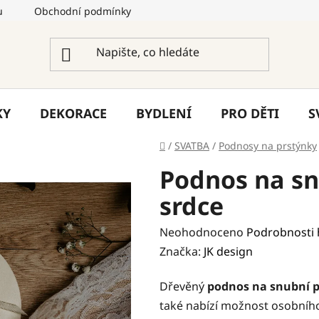
u
Obchodní podmínky
Podmínky ochrany osobních úda
KY
DEKORACE
BYDLENÍ
PRO DĚTI
S
Domů
/
SVATBA
/
Podnosy na prstýnky
Podnos na sn
srdce
Průměrné
Neohodnoceno
Podrobnosti
hodnocení
Značka:
JK design
produktu
Dřevěný
podnos na snubní p
je
také nabízí možnost osobníh
0,0