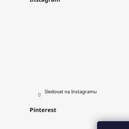
p
a
t
í
Sledovat na Instagramu
Pinterest