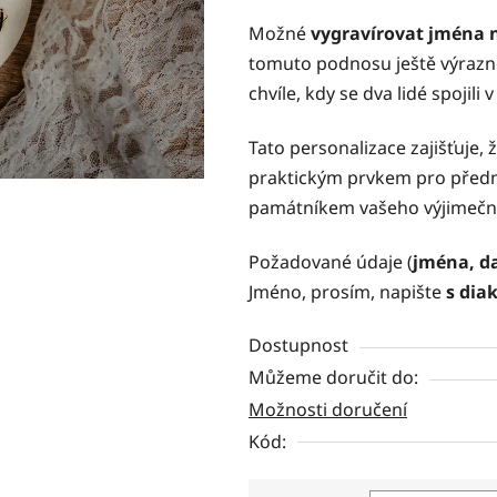
z
Možné
vygravírovat jména
5
tomuto podnosu ještě výrazně
hvězdiček.
chvíle, kdy se dva lidé spojili 
Tato personalizace zajišťuje,
praktickým prvkem pro předn
památníkem vašeho výjimečn
Požadované údaje (
jména, d
Jméno, prosím, napište
s diak
Dostupnost
Můžeme doručit do:
Možnosti doručení
Kód: