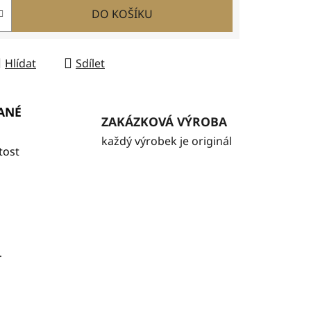
DO KOŠÍKU
Hlídat
Sdílet
ANÉ
ZAKÁZKOVÁ VÝROBA
každý výrobek je originál
tost
.