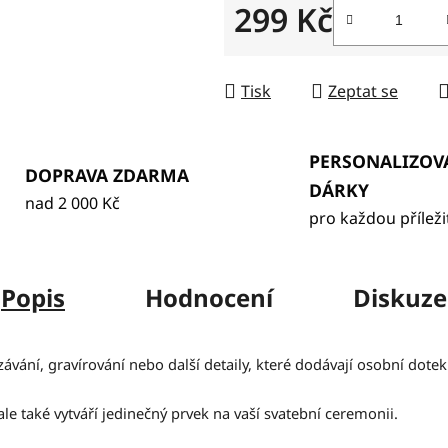
299 Kč
Měrná cena:
Tisk
Zeptat se
PERSONALIZOV
DOPRAVA ZDARMA
DÁRKY
nad 2 000 Kč
pro každou příleži
Popis
Hodnocení
Diskuze
vání, gravírování nebo další detaily, které dodávají osobní dotek
e také vytváří jedinečný prvek na vaší svatební ceremonii.