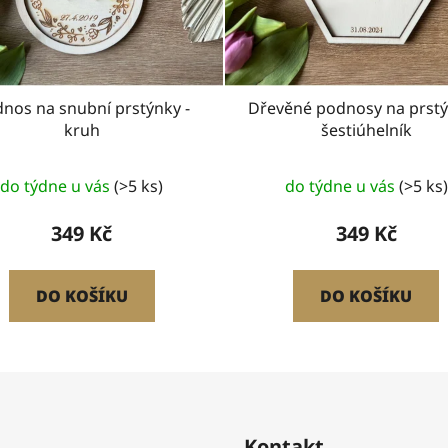
nos na snubní prstýnky -
Dřevěné podnosy na prstý
kruh
šestiúhelník
do týdne u vás
(>5 ks)
do týdne u vás
(>5 ks)
349 Kč
349 Kč
DO KOŠÍKU
DO KOŠÍKU
Kontakt