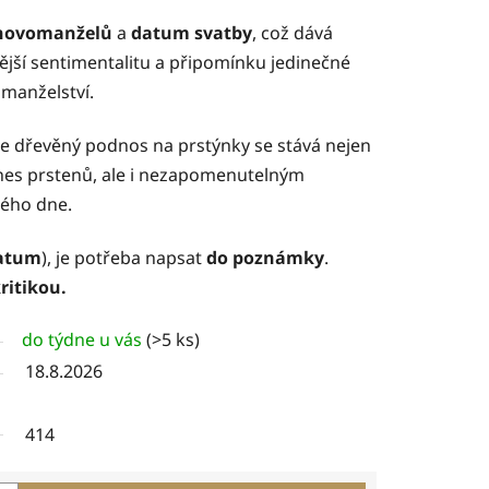
 novomanželů
a
datum svatby
, což dává
jší sentimentalitu a připomínku jedinečné
v manželství.
 že dřevěný podnos na prstýnky se stává nejen
es prstenů, ale i nezapomenutelným
ého dne.
atum
), je potřeba napsat
do poznámky
.
ritikou.
do týdne u vás
(>5 ks)
18.8.2026
414