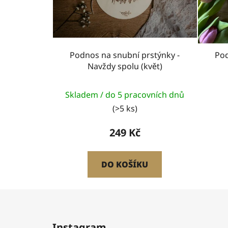
Podnos na snubní prstýnky -
Pod
Navždy spolu (květ)
Skladem / do 5 pracovních dnů
(>5 ks)
249 Kč
DO KOŠÍKU
Z
á
Instagram