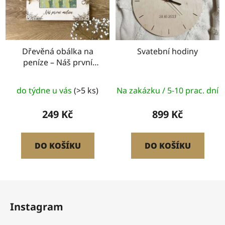
Dřevěná obálka na
Svatební hodiny
peníze – Náš první
milión
do týdne u vás
(>5 ks)
Na zakázku / 5-10 prac. dní
249 Kč
899 Kč
DO KOŠÍKU
DO KOŠÍKU
Z
á
Instagram
p