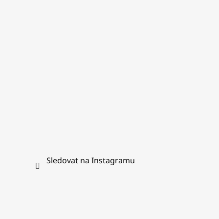
a
t
í
Sledovat na Instagramu