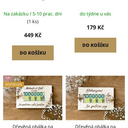
Na zakázku / 5-10 prac. dní
do týdne u vás
(1 ks)
179 Kč
449 Kč
DO KOŠÍKU
DO KOŠÍKU
TIP
BESTSELLER
Dřevěná obálka na
Dřevěná obálka na