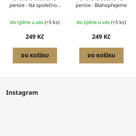
peníze - Na společnou
peníze - Blahopřejeme
cestu
do týdne u vás
(>5 ks)
do týdne u vás
(>5 ks)
249 Kč
249 Kč
DO KOŠÍKU
DO KOŠÍKU
Z
á
Instagram
p
a
t
í