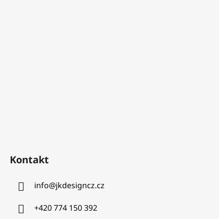
Kontakt
info
@
jkdesigncz.cz
+420 774 150 392