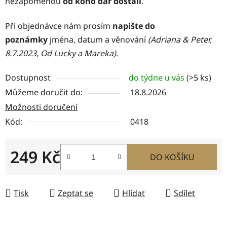
nezapomenou
od koho dar dostali
.
Při objednávce nám prosím
napište do
poznámky
jména, datum a věnování
(Adriana & Peter,
8.7.2023, Od Lucky a Mareka)
.
Dostupnost
do týdne u vás
(>5 ks)
Můžeme doručit do:
18.8.2026
Možnosti doručení
Kód:
0418
249 Kč
DO KOŠÍKU
Měrná cena:
Tisk
Zeptat se
Hlídat
Sdílet