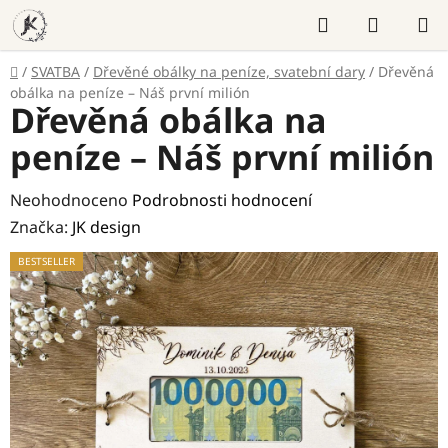
Přejít
Hledat
NÁKUP
na
KOŠÍK
obsah
Domů
/
SVATBA
/
Dřevěné obálky na peníze, svatební dary
/
Dřevěná
obálka na peníze – Náš první milión
Dřevěná obálka na
peníze – Náš první milión
Průměrné
Neohodnoceno
Podrobnosti hodnocení
hodnocení
Značka:
JK design
produktu
BESTSELLER
je
0,0
z
5
hvězdiček.