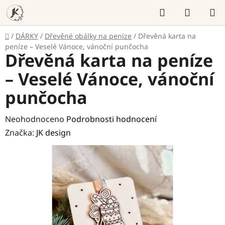
Přejít
Hledat
NÁKUP
na
KOŠÍK
obsah
Domů
/
DÁRKY
/
Dřevěné obálky na peníze
/
Dřevěná karta na
peníze – Veselé Vánoce, vánoční punčocha
Dřevěná karta na peníze
– Veselé Vánoce, vánoční
punčocha
Průměrné
Neohodnoceno
Podrobnosti hodnocení
hodnocení
Značka:
JK design
produktu
je
0,0
z
5
hvězdiček.