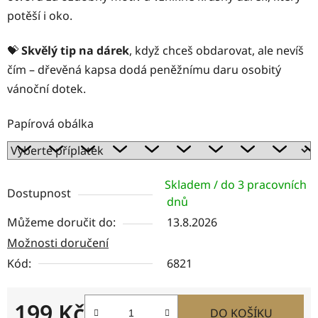
potěší i oko.
💝
Skvělý tip na dárek
, když chceš obdarovat, ale nevíš
čím – dřevěná kapsa dodá peněžnímu daru osobitý
vánoční dotek.
Papírová obálka
Skladem / do 3 pracovních
Dostupnost
dnů
Můžeme doručit do:
13.8.2026
Možnosti doručení
Kód:
6821
199 Kč
DO KOŠÍKU