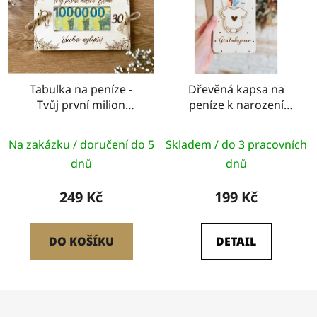
Tabulka na peníze -
Dřevěná kapsa na
Tvůj první milion
peníze k narození
(jméno)
dítěte (body)
Na zakázku / doručení do 5
Skladem / do 3 pracovních
dnů
dnů
249 Kč
199 Kč
DO KOŠÍKU
DETAIL
Z
á