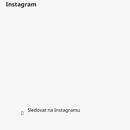
Instagram
p
a
t
í
Sledovat na Instagramu