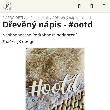
Přejít
Hledat
NÁKUP
na
KOŠÍK
obsah
Domů
/
PRO DĚTI
/
Jména a nápisy
/
Dřevěný nápis - #ootd
Dřevěný nápis - #ootd
Průměrné
Neohodnoceno
Podrobnosti hodnocení
hodnocení
Značka:
JK design
produktu
je
0,0
z
5
hvězdiček.