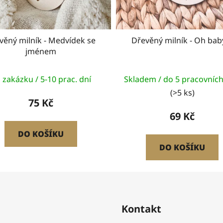
věný milník - Medvídek se
Dřevěný milník - Oh
jménem
 zakázku / 5-10 prac. dní
Skladem / do 5 pracovníc
(>5 ks)
75 Kč
69 Kč
DO KOŠÍKU
DO KOŠÍKU
Kontakt