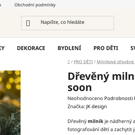
u
Obchodní podmínky
Podmínky ochrany osobních úda
KY
DEKORACE
BYDLENÍ
PRO DĚTI
S
Domů
/
PRO DĚTI
/
Milníkové dřevěné 
Dřevěný miln
soon
Průměrné
Neohodnoceno
Podrobnosti
hodnocení
Značka:
JK design
produktu
Dřevěný
milník
je nádherný a
je
fotografování dětí a zachyti
0,0