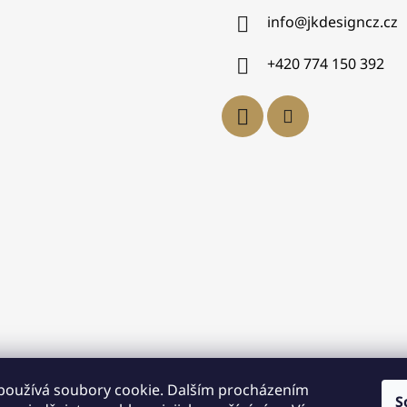
info
@
jkdesigncz.cz
+420 774 150 392
používá soubory cookie. Dalším procházením
S