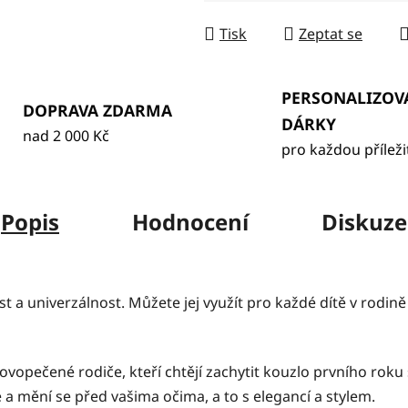
Tisk
Zeptat se
PERSONALIZOV
DOPRAVA ZDARMA
DÁRKY
nad 2 000 Kč
pro každou příleži
Popis
Hodnocení
Diskuze
ost a univerzálnost. Můžete jej využít pro každé dítě v rodin
ovopečené rodiče, kteří chtějí zachytit kouzlo prvního rok
a mění se před vašima očima, a to s elegancí a stylem.