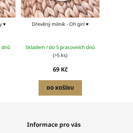
 baby ♥
Dřevěný milník - Oh girl ♥
h dnů
Skladem / do 5 pracovních dnů
(>5 ks)
69 Kč
DO KOŠÍKU
Informace pro vás