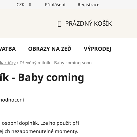
CZK
Přihlášení
Registrace
jů
Reklamace
Napište nám
Blog
PRÁZDNÝ KOŠÍK
NÁKUPNÍ
KOŠÍK
VATBA
OBRAZY NA ZEĎ
VÝPRODEJ
VÁN
kartičky
/
Dřevěný milník - Baby coming soon
ík - Baby coming
 hodnocení
 osobní doplněk. Lze ho použít při
t jejich nezapomenutelné momenty.