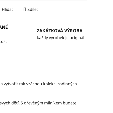
Hlídat
Sdílet
ANÉ
ZAKÁZKOVÁ VÝROBA
každý výrobek je originál
tost
ě a vytvořit tak vzácnou kolekci rodinných
u svých dětí. S dřevěným milníkem budete