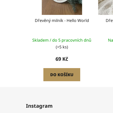
Dřevěný milník - Hello World
Dře
Skladem / do 5 pracovních dnů
Na
(>5 ks)
69 Kč
DO KOŠÍKU
Z
á
Instagram
p