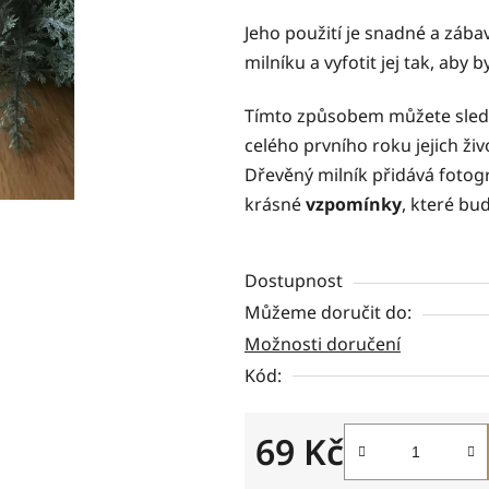
z
Jeho použití je snadné a zába
5
milníku a vyfotit jej tak, aby 
hvězdiček.
Tímto způsobem můžete sledov
celého prvního roku jejich ži
Dřevěný milník přidává fotogr
krásné
vzpomínky
, které bud
Dostupnost
Můžeme doručit do:
Možnosti doručení
Kód:
69 Kč
Měrná cena: