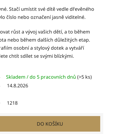
vné. Stačí umístit své dítě vedle dřevěného
bylo číslo nebo označení jasně viditelné.
at růst a vývoj vašich dětí, a to během
vota nebo během dalších důležitých etap.
afiím osobní a stylový dotek a vytváří
ete chtít sdílet se svými blízkými.
Skladem / do 5 pracovních dnů
(>5 ks)
14.8.2026
1218
DO KOŠÍKU