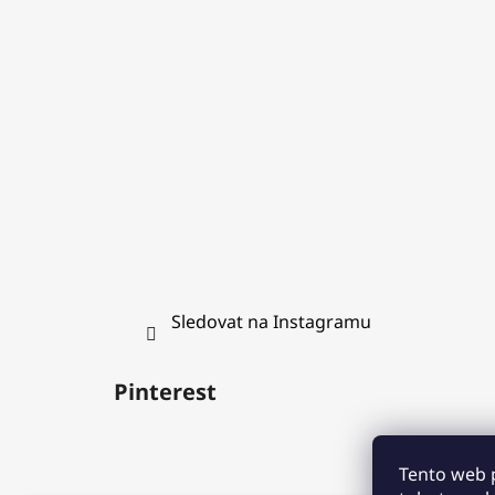
a
t
í
Sledovat na Instagramu
Pinterest
Tento web 