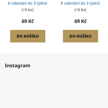
K odeslání do 3 týdnů
K odeslání do 3 týdnů
(>5 ks)
(>5 ks)
69 Kč
69 Kč
DO KOŠÍKU
DO KOŠÍKU
Z
á
Instagram
p
a
t
í