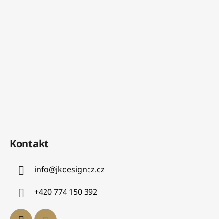
Kontakt
info
@
jkdesigncz.cz
+420 774 150 392