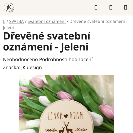
Přejít
Hledat
NÁKUP
na
KOŠÍK
obsah
Domů
/
SVATBA
/
Svatební oznámení
/
Dřevěné svatební oznámení -
Jeleni
Dřevěné svatební
oznámení - Jeleni
Průměrné
Neohodnoceno
Podrobnosti hodnocení
hodnocení
Značka:
JK design
produktu
je
0,0
z
5
hvězdiček.