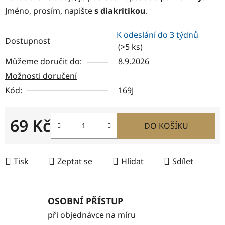
Jméno, prosím, napište
s diakritikou
.
K odeslání do 3 týdnů
Dostupnost
(>5 ks)
Můžeme doručit do:
8.9.2026
Možnosti doručení
Kód:
169J
69 Kč
DO KOŠÍKU
Měrná cena:
Tisk
Zeptat se
Hlídat
Sdílet
OSOBNÍ PŘÍSTUP
při objednávce na míru