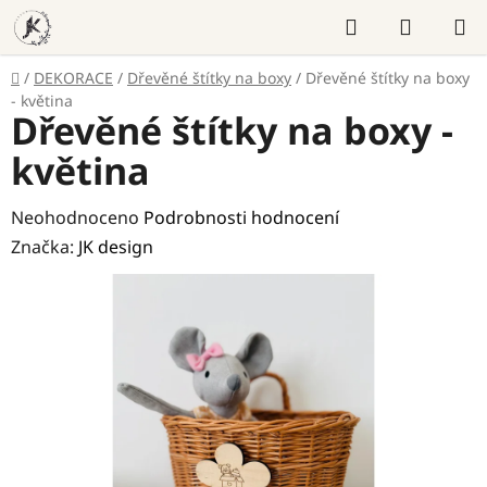
Přejít
Hledat
NÁKUP
na
KOŠÍK
obsah
Domů
/
DEKORACE
/
Dřevěné štítky na boxy
/
Dřevěné štítky na boxy
- květina
Dřevěné štítky na boxy -
květina
Průměrné
Neohodnoceno
Podrobnosti hodnocení
hodnocení
Značka:
JK design
produktu
je
0,0
z
5
hvězdiček.