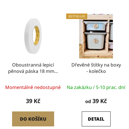
BESTSELLER
Oboustranná lepicí
Dřevěné štítky na boxy
pěnová páska 18 mm x
- kolečko
4,6 m
Momentálně nedostupné
Na zakázku / 5-10 prac. dní
39 Kč
39 Kč
od
DO KOŠÍKU
DETAIL