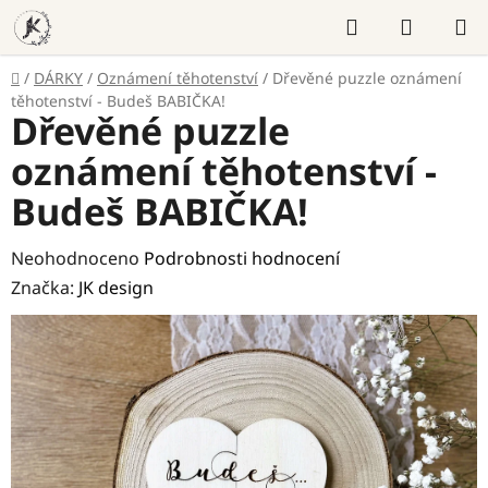
Přejít
Hledat
NÁKUP
na
KOŠÍK
obsah
Domů
/
DÁRKY
/
Oznámení těhotenství
/
Dřevěné puzzle oznámení
těhotenství - Budeš BABIČKA!
Dřevěné puzzle
oznámení těhotenství -
Budeš BABIČKA!
Průměrné
Neohodnoceno
Podrobnosti hodnocení
hodnocení
Značka:
JK design
produktu
je
0,0
z
5
hvězdiček.