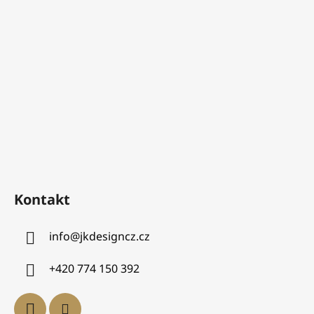
Kontakt
info
@
jkdesigncz.cz
+420 774 150 392