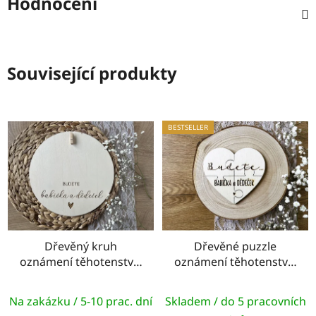
Hodnocení
Související produkty
BESTSELLER
Dřevěný kruh
Dřevěné puzzle
oznámení těhotenství -
oznámení těhotenství -
Budete babička a
Budete BABIČKA a
dědeček
DĚDEČEK!
Na zakázku / 5-10 prac. dní
Skladem / do 5 pracovních