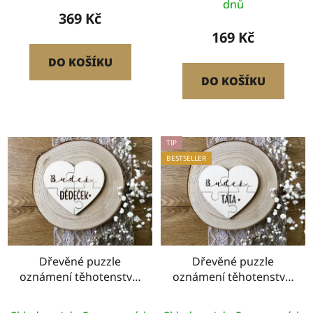
dnů
369 Kč
169 Kč
DO KOŠÍKU
DO KOŠÍKU
TIP
BESTSELLER
Dřevěné puzzle
Dřevěné puzzle
oznámení těhotenství -
oznámení těhotenství -
Budeš DĚDEČEK!
Budeš TÁTA!
Průměrné