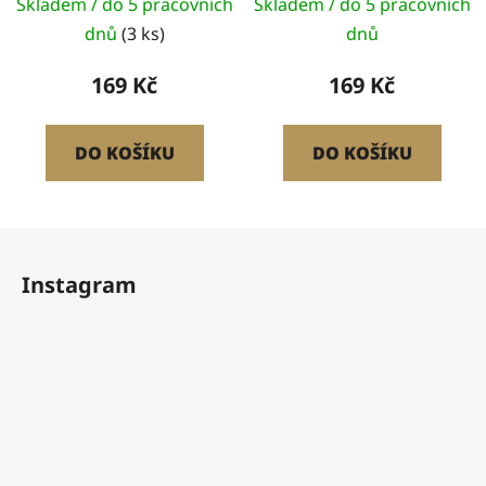
Skladem / do 5 pracovních
Skladem / do 5 pracovních
hodnocení
dnů
(3 ks)
dnů
produktu
je
169 Kč
169 Kč
5,0
z
DO KOŠÍKU
DO KOŠÍKU
5
hvězdiček.
Z
á
Instagram
p
a
t
í