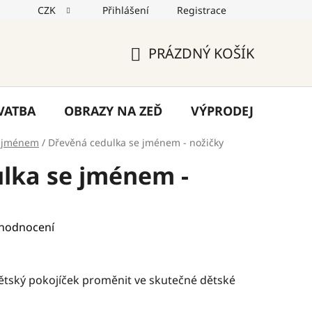
CZK
Přihlášení
Registrace
jů
Reklamace
Napište nám
Blog
PRÁZDNÝ KOŠÍK
NÁKUPNÍ
KOŠÍK
VATBA
OBRAZY NA ZEĎ
VÝPRODEJ
VÁN
e jménem
/
Dřevěná cedulka se jménem - nožičky
lka se jménem -
 hodnocení
tský pokojíček proměnit ve skutečné dětské