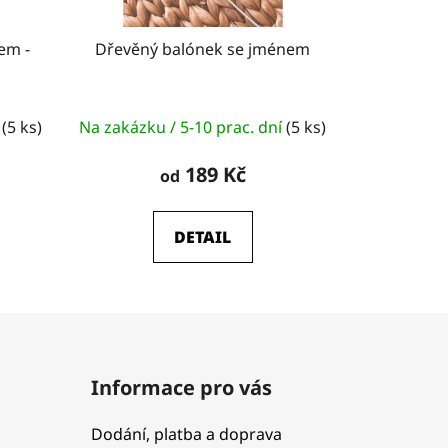
em -
Dřevěný balónek se jménem
í
(5 ks)
Na zakázku / 5-10 prac. dní
(5 ks)
189 Kč
od
DETAIL
Informace pro vás
Dodání, platba a doprava