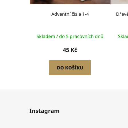
Adventní čísla 1-4
Dřevě
Skladem / do 5 pracovních dnů
Skla
45 Kč
DO KOŠÍKU
Z
á
Instagram
p
a