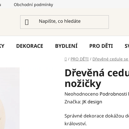
u
Obchodní podmínky
Podmínky ochrany osobních úda
KY
DEKORACE
BYDLENÍ
PRO DĚTI
S
Domů
/
PRO DĚTI
/
Dřevěné cedule s
Dřevěná cedu
nožičky
Průměrné
Neohodnoceno
Podrobnosti
hodnocení
Značka:
JK design
produktu
Správné dekorace dokážou dě
je
království.
0,0