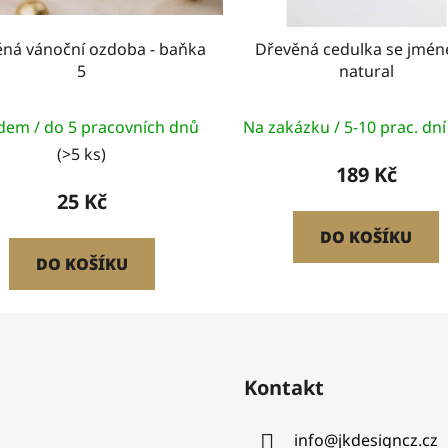
ná vánoční ozdoba - baňka
Dřevěná cedulka se jmén
5
natural
dem / do 5 pracovních dnů
Na zakázku / 5-10 prac. dn
(>5 ks)
189 Kč
25 Kč
DO KOŠÍKU
DO KOŠÍKU
Kontakt
info
@
jkdesigncz.cz