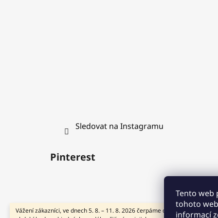
t
í
Sledovat na Instagramu
Pinterest
Tento web 
tohoto webu
Vážení zákazníci, ve dnech 5. 8. – 11. 8. 2026 čerpáme dovolenou. V tomto
informací
z