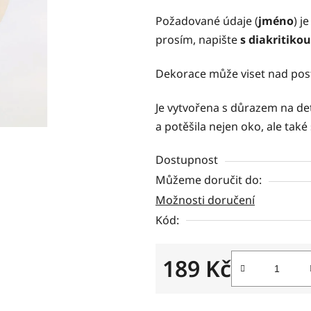
z
Požadované údaje (
jméno
) j
5
prosím, napište
s diakritikou
hvězdiček.
Dekorace může viset nad post
Je vytvořena s důrazem na det
a potěšila nejen oko, ale také
Dostupnost
Můžeme doručit do:
Možnosti doručení
Kód:
189 Kč
Měrná cena: