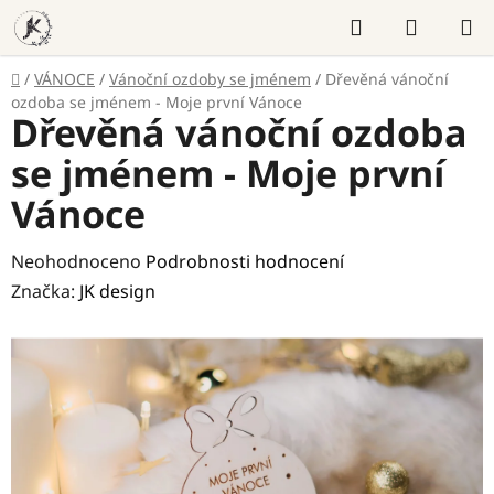
Přejít
Hledat
NÁKUP
na
KOŠÍK
obsah
Domů
/
VÁNOCE
/
Vánoční ozdoby se jménem
/
Dřevěná vánoční
ozdoba se jménem - Moje první Vánoce
Dřevěná vánoční ozdoba
se jménem - Moje první
Vánoce
Průměrné
Neohodnoceno
Podrobnosti hodnocení
hodnocení
Značka:
JK design
produktu
je
0,0
z
5
hvězdiček.