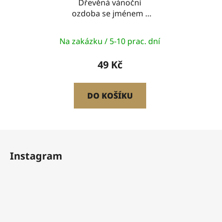
Dřevěná vánoční
ozdoba se jménem -
Moje první Vánoce 2
Na zakázku / 5-10 prac. dní
49 Kč
DO KOŠÍKU
Z
á
Instagram
p
a
t
í