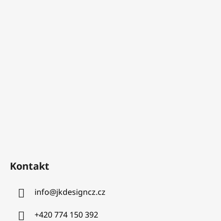
Kontakt
info
@
jkdesigncz.cz
+420 774 150 392