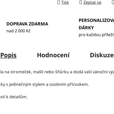
Tisk
Zeptat se
PERSONALIZOV
DOPRAVA ZDARMA
DÁRKY
nad 2 000 Kč
pro každou příleži
Popis
Hodnocení
Diskuze
la na stromeček, mašli nebo šňůrku a dodá vaší vánoční výz
vátky s jedinečným stylem a osobním přízvukem.
tí k detailům.