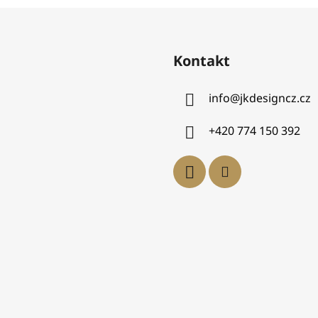
Kontakt
info
@
jkdesigncz.cz
+420 774 150 392