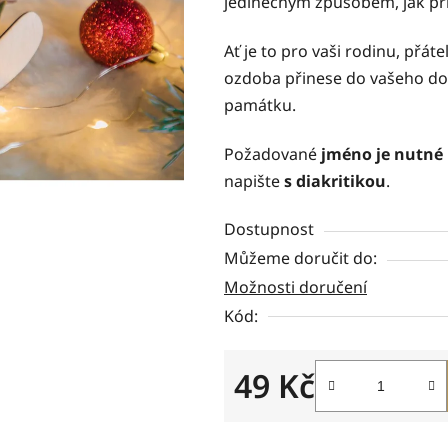
jedinečným způsobem, jak při
0,0
z
Ať je to pro vaši rodinu, přá
5
ozdoba přinese do vašeho dom
hvězdiček.
památku.
Požadované
jméno je nutné
napište
s diakritikou
.
Dostupnost
Můžeme doručit do:
Možnosti doručení
Kód:
49 Kč
Měrná cena: