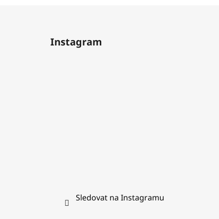
Z
á
Instagram
p
a
t
í
Sledovat na Instagramu