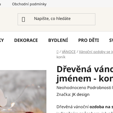
u
Obchodní podmínky
Podmínky ochrany osobních úda
KY
DEKORACE
BYDLENÍ
PRO DĚTI
S
Domů
/
VÁNOCE
/
Vánoční ozdoby se
koník
Dřevěná váno
jménem - ko
Průměrné
Neohodnoceno
Podrobnosti
hodnocení
Značka:
JK design
produktu
Dřevěná vánoční
ozdoba na 
je