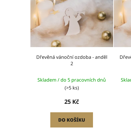
Dřevěná vánoční ozdoba - anděl
Dřev
2
Skladem / do 5 pracovních dnů
Skla
(>5 ks)
25 Kč
DO KOŠÍKU