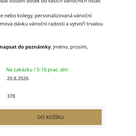
dat osobní dotek do vašich vánočních oslav.
tele nebo kolegy, personalizovaná vánoční
ova dávku vánoční radosti a vytvoří trvalou
 napsat do poznámky
. Jméno, prosím,
Na zakázku / 5-10 prac. dní
20.8.2026
378
DO KOŠÍKU