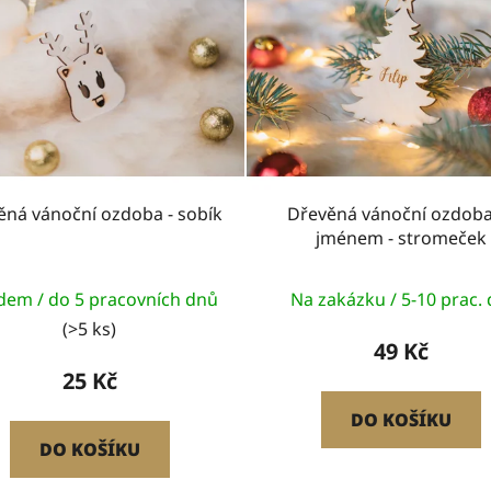
ěná vánoční ozdoba - sobík
Dřevěná vánoční ozdoba
jménem - stromeček
dem / do 5 pracovních dnů
Na zakázku / 5-10 prac. 
(>5 ks)
49 Kč
25 Kč
DO KOŠÍKU
DO KOŠÍKU