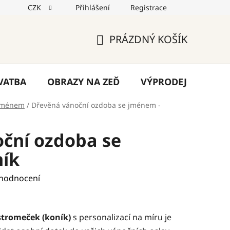
CZK
Přihlášení
Registrace
jů
Reklamace
Napište nám
Blog
PRÁZDNÝ KOŠÍK
NÁKUPNÍ
KOŠÍK
VATBA
OBRAZY NA ZEĎ
VÝPRODEJ
VÁN
 jménem
/
Dřevěná vánoční ozdoba se jménem -
ční ozdoba se
ník
 hodnocení
stromeček (koník)
s personalizací na míru je