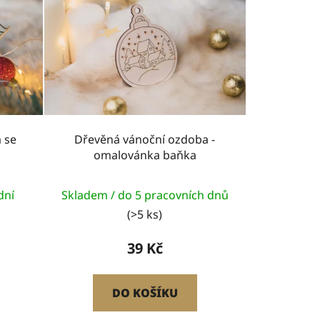
 se
Dřevěná vánoční ozdoba -
omalovánka baňka
dní
Skladem / do 5 pracovních dnů
(>5 ks)
39 Kč
DO KOŠÍKU