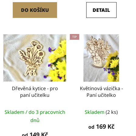
z
DO KOŠÍKU
DETAIL
5
hvězdiček.
TIP
Dřevěná kytice - pro
Květinová vázička -
paní učitelku
Paní učitelko
Skladem / do 3 pracovních
Skladem
(2 ks)
dnů
169 Kč
od
149 Kč
od