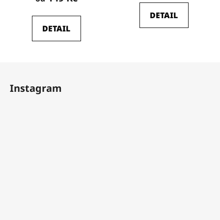
DETAIL
DETAIL
Z
á
Instagram
p
a
t
í