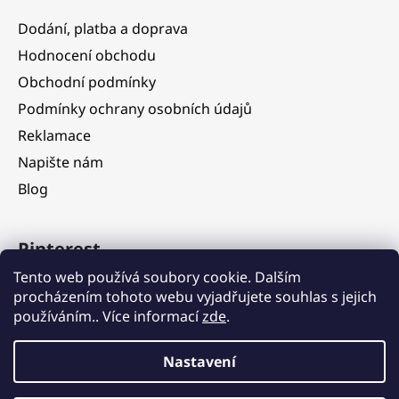
Dodání, platba a doprava
Hodnocení obchodu
Obchodní podmínky
Podmínky ochrany osobních údajů
Reklamace
Napište nám
Blog
Pinterest
Tento web používá soubory cookie. Dalším
procházením tohoto webu vyjadřujete souhlas s jejich
používáním.. Více informací
zde
.
Nastavení
Vážení zákazníci, ve dnech 5. 8. – 11. 8. 2026 čerpáme dovolenou.
V tomto období budou objednávky nadále přijímány, jejich
expedice však bude dočasně pozastavena. Postupné vyřizování a