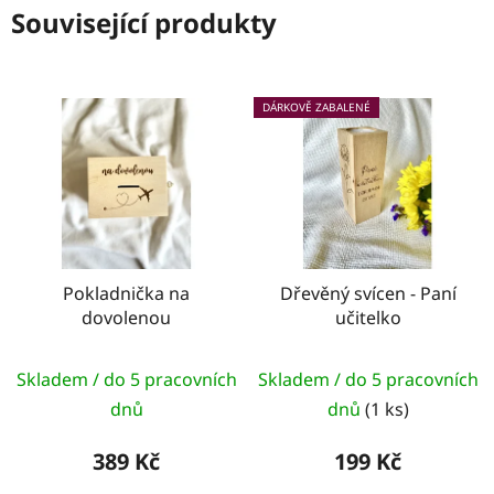
Související produkty
DÁRKOVĚ ZABALENÉ
Pokladnička na
Dřevěný svícen - Paní
dovolenou
učitelko
Průměrné
Skladem / do 5 pracovních
Skladem / do 5 pracovních
hodnocení
dnů
dnů
(1 ks)
produktu
je
389 Kč
199 Kč
5,0