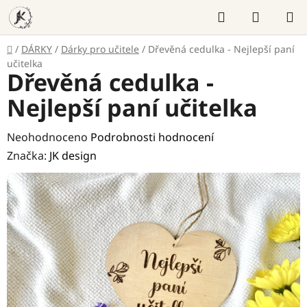
Přejít
Hledat
NÁKUP
na
KOŠÍK
obsah
Domů
/
DÁRKY
/
Dárky pro učitele
/
Dřevěná cedulka - Nejlepší paní
učitelka
Dřevěná cedulka -
Nejlepší paní učitelka
Průměrné
Neohodnoceno
Podrobnosti hodnocení
hodnocení
Značka:
JK design
produktu
je
0,0
z
5
hvězdiček.