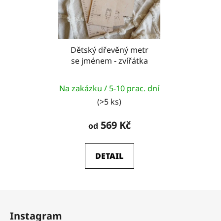
Dětský dřevěný metr
se jménem - zvířátka
Na zakázku / 5-10 prac. dní
(>5 ks)
569 Kč
od
DETAIL
Z
á
Instagram