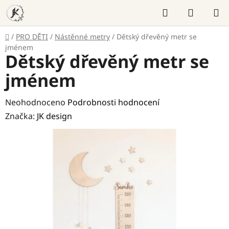
Přejít
Hledat
NÁKUP
na
KOŠÍK
obsah
Domů
/
PRO DĚTI
/
Nástěnné metry
/
Dětský dřevěný metr se
jménem
Dětský dřevěný metr se
jménem
Průměrné
Neohodnoceno
Podrobnosti hodnocení
hodnocení
Značka:
JK design
produktu
je
0,0
z
5
hvězdiček.