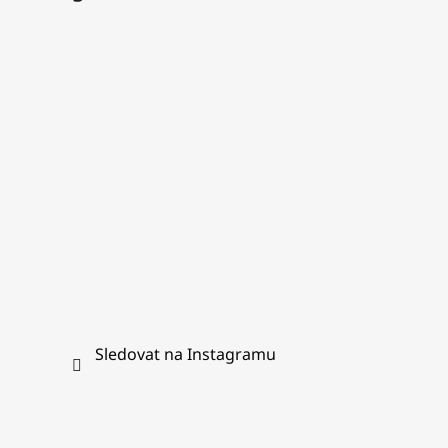
p
a
t
í
Sledovat na Instagramu